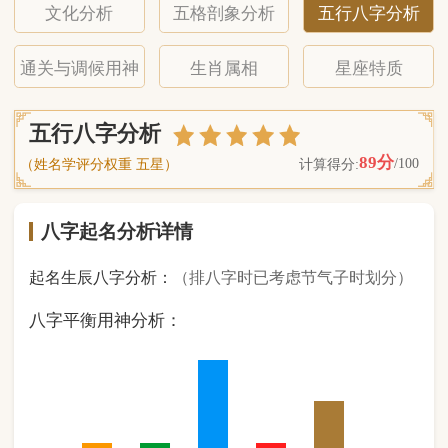
八字起名分析详情
起名生辰八字分析：
（排八字时已考虑节气子时划分）
八字平衡用神分析：
1
金
1
木
3
水
1
火
2
土
（ 基 础 五 行 个 数 分 布 图 表 ）
经《天干地支强度表》诸表
比对分析计算后
的五行元素占比：