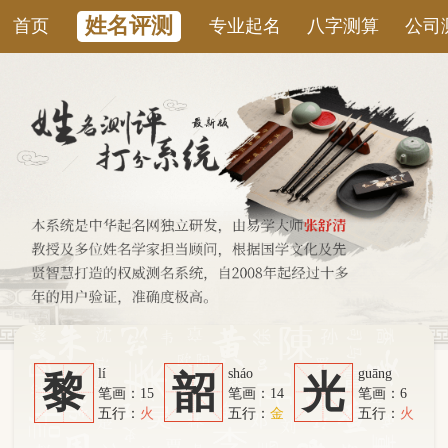
姓名评测
首页
专业起名
八字测算
公司测名
康
lí
sháo
guāng
黎
韶
光
笔画：15
笔画：14
笔画：6
五行：
火
五行：
金
五行：
火
系统从六个方面综合计算：