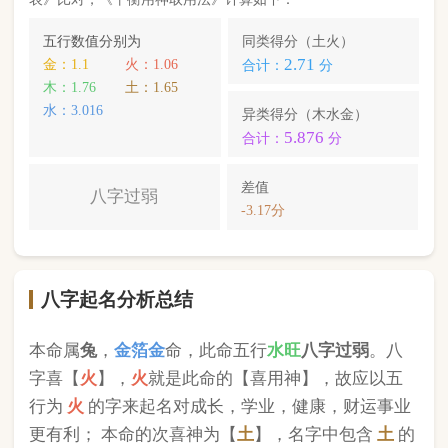
本命属
兔
，
金箔金
命，此命五行
水
旺
八字过弱
。八
字喜【
火
】，
火
就是此命的【喜用神】，故应以五
行为
火
的字来起名对成长，学业，健康，财运事业
更有利； 本命的次喜神为【
土
】，名字中包含
土
的
字，也可以改善运势。
黎韶光
，您的姓名五行分别为：
火
金
火
；您的姓名
中
含有喜用神，且名字中不含克喜神
；您的姓名中
不含有次喜用神
；您的姓名中
不存在相邻名克姓
问
题 ；您的姓名中
存在相邻名互克
问题。故您的姓名
八字命理分析得分为：
89
分。
小提示：
同类和异类得分基本相同时，五行阴阳较平衡，一生
较顺利。当同类和异类得分相差过大时，八字过强或过弱，一
生起伏较大。在起名时，就需要观察八字需要什么用神（喜
神），然后在名字当中加入相应五行属性的字即可。
版权所有©2025 中华起名网