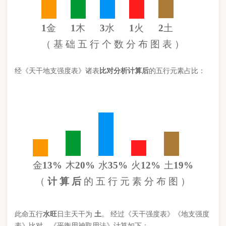
金
13%
木
20%
水
35%
火
12%
土
19%
（
计 算 后
的 五 行 元 素 分 布 图 ）
此命五行
水
旺
日主天干为
土
。 经过《天干强度表》《地支强度
表》比对，《平衡用神取用法》计算如下：
五行数值分别为
同类得分（土火）
2.71
金：1.1
火：1.06
合计：
分
木：1.76
土：1.65
水：3.016
异类得分（木水金）
5.876
合计：
分
差值
八字过弱
-3.17分
八字起名分析总结