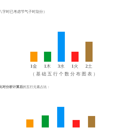
八字时已考虑节气子时划分）
1
金
1
木
3
水
1
火
2
土
（ 基 础 五 行 个 数 分 布 图 表 ）
比对分析计算后
的五行元素占比：