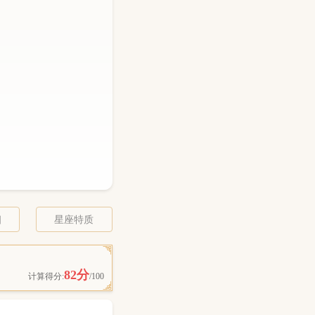
相
星座特质
82分
计算得分:
/100