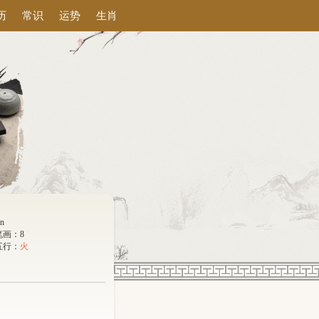
历
常识
运势
生肖
án
笔画：8
五行：
火