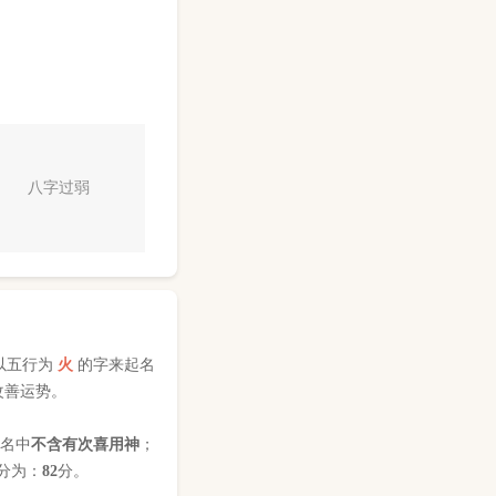
八字过弱
以五行为
火
的字来起名
改善运势。
姓名中
不含有次喜用神
；
分为：
82
分。