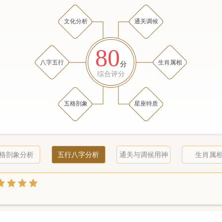
文化分析
通关调候
80
八字五行
生肖属相
分
综合评分
五格剖象
星座特质
格剖象分析
五行八字分析
通关与调候用神
生肖属