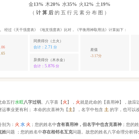
金
13%
木
20%
水
35%
火
12%
土
19%
（
计 算 后
的 五 行 元 素 分 布 图 ）
。 经过《天干强度表》《地支强度表》比对，《平衡用神取用法》计算如下：
同类得分（土火）
2.71
.06
合计：
分
差值
.65
-3.17分
异类得分（木水金）
5.876
合计：
分
此命五行
水
旺
八字过弱
。八字喜【
火
】，
火
就是此命的【喜用神】，故应
财运事业更有利； 本命的次喜神为【
土
】，名字中包含
土
的字，也可以
分别为：
火
水
火
；您的姓名中
含有喜用神，但名字中也含克喜神
；您的
克姓
问题 ；您的姓名中
存在相邻名互克
问题。故您的姓名八字命理分析得