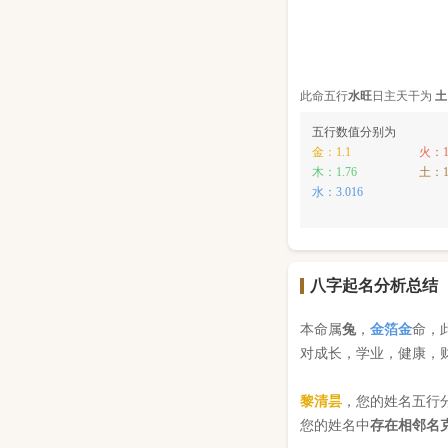
此命五行
水
旺
日主天干为
土
五行数值分别为
金：1.1
火：1
木：1.76
土：1
水：3.016
八字起名分析总结
本命属
兔
，
金箔金
命，
对成长，学业，健康，
黎清昙
，您的姓名五行
您的姓名中
存在相邻名