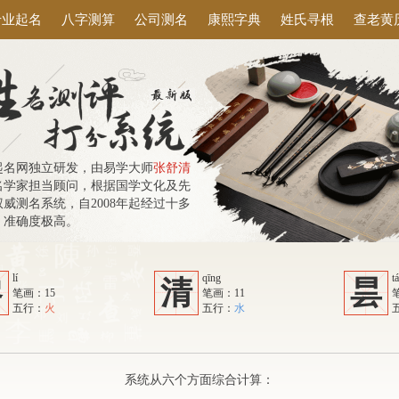
专业起名
八字测算
公司测名
康熙字典
姓氏寻根
查老黄
起名网独立研发，由易学大师
张舒清
名学家担当顾问，根据国学文化及先
威测名系统，自2008年起经过十多
，准确度极高。
lí
qīng
t
黎
清
昙
笔画：15
笔画：11
五行：
火
五行：
水
系统从六个方面综合计算：