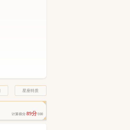
相
星座特质
89分
计算得分:
/100