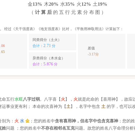
金
13%
木
20%
水
35%
火
12%
土
19%
（
计 算 后
的 五 行 元 素 分 布 图 ）
。 经过《天干强度表》《地支强度表》比对，《平衡用神取用法》计算如下：
同类得分（土火）
2.71
.06
合计：
分
差值
.65
-3.17分
异类得分（木水金）
5.876
合计：
分
此命五行
水
旺
八字过弱
。八字喜【
火
】，
火
就是此命的【喜用神】，故应
财运事业更有利； 本命的次喜神为【
土
】，名字中包含
土
的字，也可以
分别为：
火
水
金
；您的姓名中
含有喜用神，但名字中也含克喜神
；您的
克姓
问题 ；您的姓名中
不存在相邻名互克
问题。故您的姓名八字命理分析