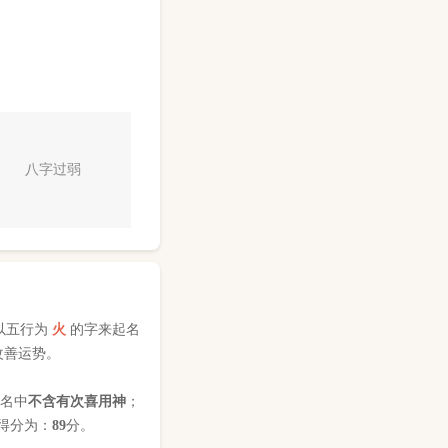
八字过弱
以五行为
火
的字来起名
改善运势。
姓名中
不含有次喜用神
；
得分为：
89
分。