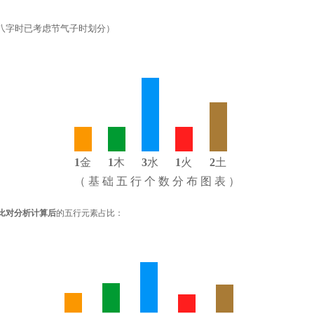
八字时已考虑节气子时划分）
1
金
1
木
3
水
1
火
2
土
（ 基 础 五 行 个 数 分 布 图 表 ）
比对分析计算后
的五行元素占比：