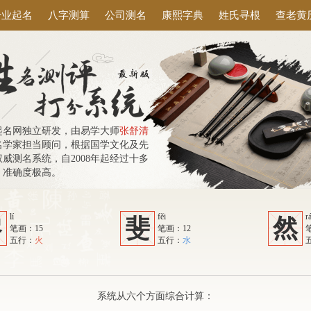
专业起名
八字测算
公司测名
康熙字典
姓氏寻根
查老黄
起名网独立研发，由易学大师
张舒清
名学家担当顾问，根据国学文化及先
威测名系统，自2008年起经过十多
，准确度极高。
lí
fěi
r
黎
斐
然
笔画：15
笔画：12
五行：
火
五行：
水
系统从六个方面综合计算：