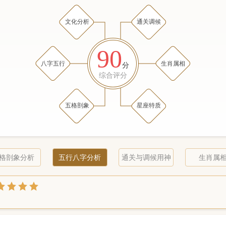
文化分析
通关调候
90
八字五行
生肖属相
分
综合评分
五格剖象
星座特质
格剖象分析
五行八字分析
通关与调候用神
生肖属