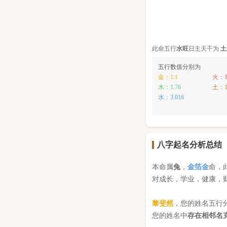
此命五行
水
旺
日主天干为
土
五行数值分别为
金：1.1
火：1
木：1.76
土：1
水：3.016
八字起名分析总结
本命属
兔
，
金箔金
命，
对成长，学业，健康，
黎斐然
，您的姓名五行
您的姓名中
存在相邻名