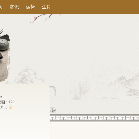
历
常识
运势
生肖
án
笔画：12
五行：
金