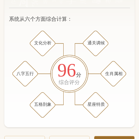
文化分析
通关调候
96
八字五行
生肖属相
分
综合评分
五格剖象
星座特质
文化分析
五格剖象分析
五行八字分析
通关与调候用神
生肖属相
星座特质
五行八字分析
95分
/100
（姓名学评分权重 五星）
计算得分: