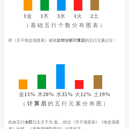
金
13%
木
20%
水
35%
火
12%
土
19%
（
计 算 后
的 五 行 元 素 分 布 图 ）
此命五行
水
旺
日主天干为
土
。 经过《天干强度表》《地支强度
表》比对，《平衡用神取用法》计算如下：
五行数值分别为
同类得分（土火）
2.71
金：1.1
火：1.06
合计：
分
木：1.76
土：1.65
水：3.016
异类得分（木水金）
5.876
合计：
分
差值
八字过弱
-3.17分
八字起名分析总结