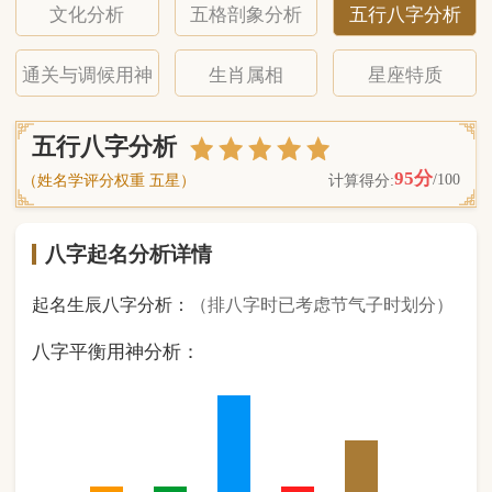
八字起名分析详情
起名生辰八字分析：
（排八字时已考虑节气子时划分）
八字平衡用神分析：
1
金
1
木
3
水
1
火
2
土
（ 基 础 五 行 个 数 分 布 图 表 ）
经《天干地支强度表》诸表
比对分析计算后
的五行元素占比：