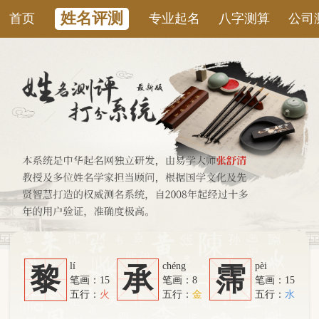
姓名评测
首页
专业起名
八字测算
公司测名
康
lí
chéng
pèi
黎
承
霈
笔画：15
笔画：8
笔画：15
五行：
火
五行：
金
五行：
水
系统从六个方面综合计算：