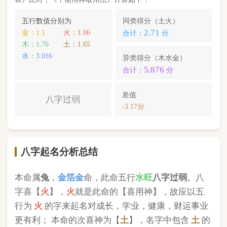
本命属
兔
，
金箔金
命，此命五行
水
旺
八字过弱
。八
字喜【
火
】，
火
就是此命的【喜用神】，故应以五
行为
火
的字来起名对成长，学业，健康，财运事业
更有利； 本命的次喜神为【
土
】，名字中包含
土
的
字，也可以改善运势。
黎承霈
，您的姓名五行分别为：
火
金
水
；您的姓名
中
含有喜用神，但名字中也含克喜神
；您的姓名中
不含有次喜用神
；您的姓名中
不存在相邻名克姓
问
题 ；您的姓名中
不存在相邻名互克
问题。故您的姓
名八字命理分析得分为：
95
分。
小提示：
同类和异类得分基本相同时，五行阴阳较平衡，一生
较顺利。当同类和异类得分相差过大时，八字过强或过弱，一
生起伏较大。在起名时，就需要观察八字需要什么用神（喜
神），然后在名字当中加入相应五行属性的字即可。
版权所有©2025 中华起名网