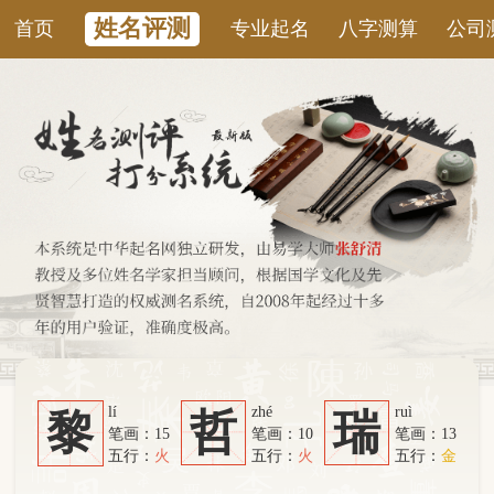
姓名评测
首页
专业起名
八字测算
公司测名
康
lí
zhé
ruì
黎
哲
瑞
笔画：15
笔画：10
笔画：13
五行：
火
五行：
火
五行：
金
系统从六个方面综合计算：