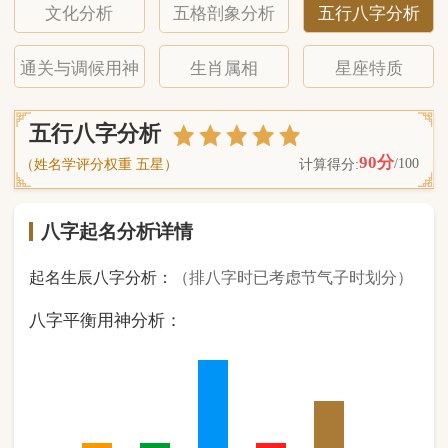
八字起名分析详情
起名生辰八字分析：
（排八字时已考虑节气子时划分）
八字平衡用神分析：
1
金
1
木
3
水
1
火
2
土
（ 基 础 五 行 个 数 分 布 图 表 ）
经《天干地支强度表》诸表
比对分析计算后
的五行元素占比：