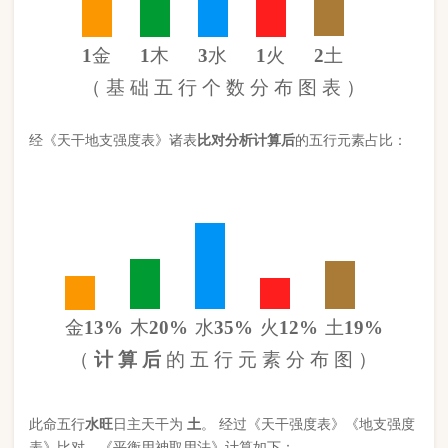
金
13%
木
20%
水
35%
火
12%
土
19%
（
计 算 后
的 五 行 元 素 分 布 图 ）
此命五行
水
旺
日主天干为
土
。 经过《天干强度表》《地支强度
表》比对，《平衡用神取用法》计算如下：
五行数值分别为
同类得分（土火）
2.71
金：1.1
火：1.06
合计：
分
木：1.76
土：1.65
水：3.016
异类得分（木水金）
5.876
合计：
分
差值
八字过弱
-3.17分
八字起名分析总结