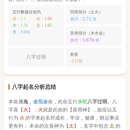
本命属
兔
，
金箔金
命，此命五行
水
旺
八字过弱
。八
字喜【
火
】，
火
就是此命的【喜用神】，故应以五
行为
火
的字来起名对成长，学业，健康，财运事业
更有利； 本命的次喜神为【
土
】，名字中包含
土
的
字，也可以改善运势。
黎哲瑞
，您的姓名五行分别为：
火
火
金
；您的姓名
中
含有喜用神，且名字中不含克喜神
；您的姓名中
不含有次喜用神
；您的姓名中
不存在相邻名克姓
问
题 ；您的姓名中
存在相邻名互克
问题。故您的姓名
八字命理分析得分为：
90
分。
小提示：
同类和异类得分基本相同时，五行阴阳较平衡，一生
较顺利。当同类和异类得分相差过大时，八字过强或过弱，一
生起伏较大。在起名时，就需要观察八字需要什么用神（喜
神），然后在名字当中加入相应五行属性的字即可。
版权所有©2025 中华起名网