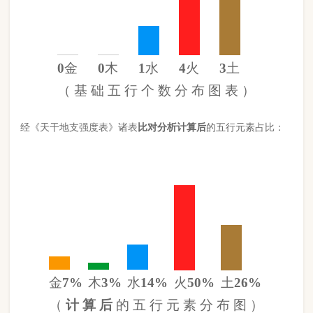
金
7%
木
3%
水
14%
火
50%
土
26%
（
计 算 后
的 五 行 元 素 分 布 图 ）
此命五行
火
旺
土
旺缺
金
缺
木
日主天干为
土
。 经过《天干强度
表》《地支强度表》比对，《平衡用神取用法》计算如下：
五行数值分别为
同类得分（土火）
6.798
金：.618
火：4.488
合计：
分
木：.3
土：2.31
水：1.26
异类得分（木水金）
2.178
合计：
分
差值
八字过强
4.62分