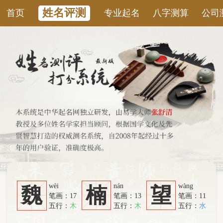
姓名评测
首页
专业起名
八字测算
公司测名
康
wèi
nán
wàng
魏
楠
望
笔画：17
笔画：13
笔画：11
五行：
木
五行：
木
五行：
水
系统从六个方面综合计算：