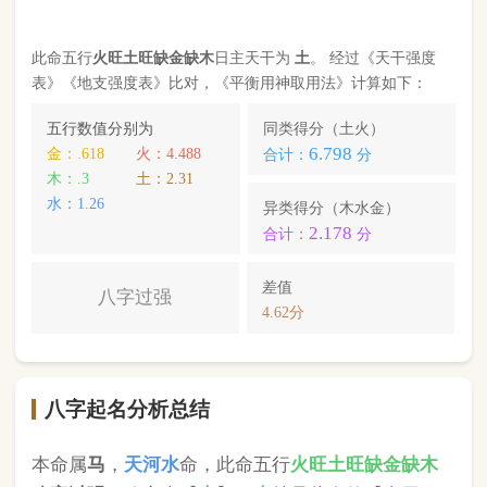
八字起名分析总结
本命属
马
，
天河水
命，此命五行
火
旺
土
旺缺
金
缺
木
八字过强
。八字喜【
木
】，
木
就是此命的【喜用
神】，故应以五行为
木
的字来起名对成长，学业，
健康，财运事业更有利； 本命的次喜神为【
金
】，
名字中包含
金
的字，也可以改善运势。
魏楠望
，您的姓名五行分别为：
木
木
水
；您的姓名
中
含有喜用神，且名字中不含克喜神
；您的姓名中
不含有次喜用神
；您的姓名中
不存在相邻名克姓
问
题 ；您的姓名中
不存在相邻名互克
问题。故您的姓
名八字命理分析得分为：
99
分。
小提示：
同类和异类得分基本相同时，五行阴阳较平衡，一生
较顺利。当同类和异类得分相差过大时，八字过强或过弱，一
生起伏较大。在起名时，就需要观察八字需要什么用神（喜
神），然后在名字当中加入相应五行属性的字即可。