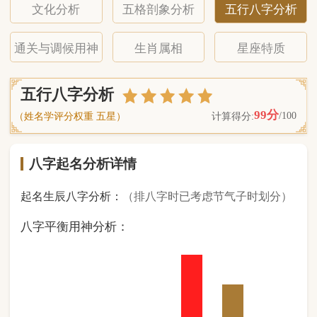
八字起名分析详情
起名生辰八字分析：
（排八字时已考虑节气子时划分）
八字平衡用神分析：
0
金
0
木
1
水
4
火
3
土
（ 基 础 五 行 个 数 分 布 图 表 ）
经《天干地支强度表》诸表
比对分析计算后
的五行元素占比：