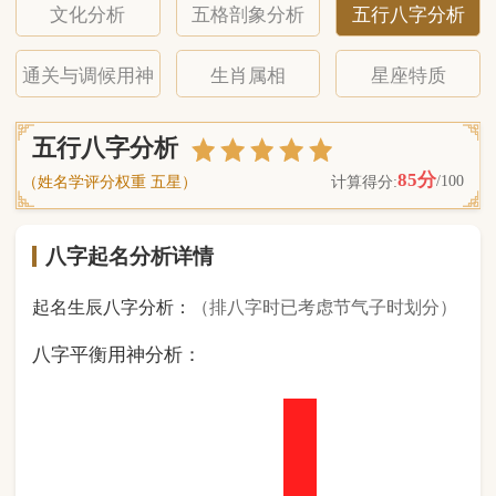
八字起名分析详情
起名生辰八字分析：
（排八字时已考虑节气子时划分）
八字平衡用神分析：
1
金
0
木
2
水
5
火
0
土
（ 基 础 五 行 个 数 分 布 图 表 ）
经《天干地支强度表》诸表
比对分析计算后
的五行元素占比：