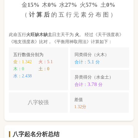
八字起名分析总结
本命属
马
，
天河水
命，此命五行
火
旺缺
木
缺
土
八字
较强
。八字喜【
土
】，
土
就是此命的【喜用神】，
故应以五行为
土
的字来起名对成长，学业，健康，
财运事业更有利； 本命的次喜神为【
金
】，名字中
包含
金
的字，也可以改善运势。
马靖疏
，您的姓名五行分别为：
水
金
金
；您的姓名
中
不含喜用神，名字中也不含克喜神
；您的姓名中
含有次喜用神
；您的姓名中
不存在相邻名克姓
问题
；您的姓名中
不存在相邻名互克
问题。故您的姓名
八字命理分析得分为：
85
分。
小提示：
同类和异类得分基本相同时，五行阴阳较平衡，一生
较顺利。当同类和异类得分相差过大时，八字过强或过弱，一
生起伏较大。在起名时，就需要观察八字需要什么用神（喜
神），然后在名字当中加入相应五行属性的字即可。