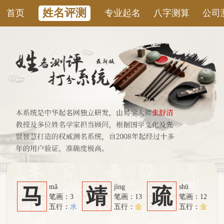
姓名评测
首页
专业起名
八字测算
公司测名
康
mǎ
jìng
shū
马
靖
疏
笔画：3
笔画：13
笔画：12
五行：
水
五行：
金
五行：
金
系统从六个方面综合计算：