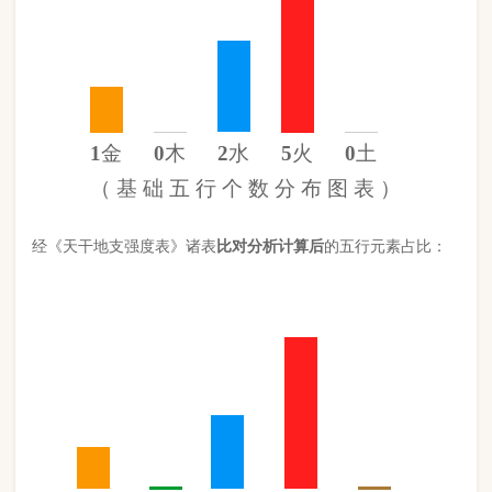
金
15%
木
0%
水
27%
火
57%
土
0%
（
计 算 后
的 五 行 元 素 分 布 图 ）
此命五行
火
旺缺
木
缺
土
日主天干为
火
。 经过《天干强度表》
《地支强度表》比对，《平衡用神取用法》计算如下：
五行数值分别为
同类得分（火木）
5.1
金：1.342
火：5.1
合计：
分
木：0
土：0
水：2.438
异类得分（水金土）
3.78
合计：
分
差值
八字较强
1.32分