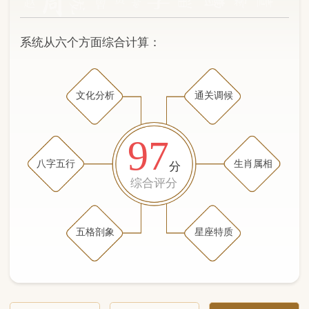
文化分析
通关调候
97
八字五行
生肖属相
分
综合评分
五格剖象
星座特质
文化分析
五格剖象分析
五行八字分析
通关与调候用神
生肖属相
星座特质
五行八字分析
88分
/100
（姓名学评分权重 五星）
计算得分: