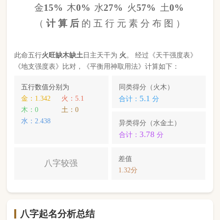
八字起名分析总结
本命属
马
，
天河水
命，此命五行
火
旺缺
木
缺
土
八字
较强
。八字喜【
土
】，
土
就是此命的【喜用神】，
故应以五行为
土
的字来起名对成长，学业，健康，
财运事业更有利； 本命的次喜神为【
金
】，名字中
包含
金
的字，也可以改善运势。
马靖恒
，您的姓名五行分别为：
水
金
水
；您的姓名
中
不含喜用神，名字中也不含克喜神
；您的姓名中
含有次喜用神
；您的姓名中
不存在相邻名克姓
问题
；您的姓名中
不存在相邻名互克
问题。故您的姓名
八字命理分析得分为：
88
分。
小提示：
同类和异类得分基本相同时，五行阴阳较平衡，一生
较顺利。当同类和异类得分相差过大时，八字过强或过弱，一
生起伏较大。在起名时，就需要观察八字需要什么用神（喜
神），然后在名字当中加入相应五行属性的字即可。