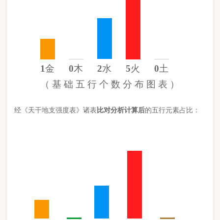
金
15%
木
0%
水
27%
火
57%
土
0%
（
计 算 后
的 五 行 元 素 分 布 图 ）
此命五行
火
旺缺
木
缺
土
日主天干为
火
。 经过《天干强度表》
《地支强度表》比对，《平衡用神取用法》计算如下：
五行数值分别为
同类得分（火木）
5.1
金：1.342
火：5.1
合计：
分
木：0
土：0
水：2.438
异类得分（水金土）
3.78
合计：
分
差值
八字较强
1.32分