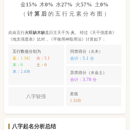
八字起名分析总结
本命属
马
，
天河水
命，此命五行
火
旺缺
木
缺
土
八字
较强
。八字喜【
土
】，
土
就是此命的【喜用神】，
故应以五行为
土
的字来起名对成长，学业，健康，
财运事业更有利； 本命的次喜神为【
金
】，名字中
包含
金
的字，也可以改善运势。
马靖川
，您的姓名五行分别为：
水
金
金
；您的姓名
中
不含喜用神，名字中也不含克喜神
；您的姓名中
含有次喜用神
；您的姓名中
不存在相邻名克姓
问题
；您的姓名中
不存在相邻名互克
问题。故您的姓名
八字命理分析得分为：
86
分。
小提示：
同类和异类得分基本相同时，五行阴阳较平衡，一生
较顺利。当同类和异类得分相差过大时，八字过强或过弱，一
生起伏较大。在起名时，就需要观察八字需要什么用神（喜
神），然后在名字当中加入相应五行属性的字即可。