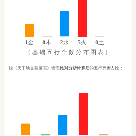
金
15%
木
0%
水
27%
火
57%
土
0%
（
计 算 后
的 五 行 元 素 分 布 图 ）
此命五行
火
旺缺
木
缺
土
日主天干为
火
。 经过《天干强度表》
《地支强度表》比对，《平衡用神取用法》计算如下：
五行数值分别为
同类得分（火木）
5.1
金：1.342
火：5.1
合计：
分
木：0
土：0
水：2.438
异类得分（水金土）
3.78
合计：
分
差值
八字较强
1.32分