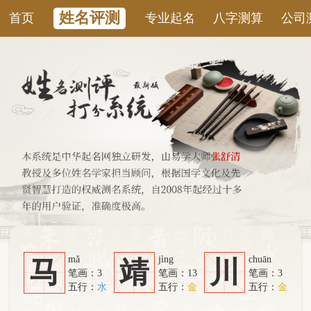
姓名评测
首页
专业起名
八字测算
公司测名
康
mǎ
jìng
chuān
马
靖
川
笔画：3
笔画：13
笔画：3
五行：
水
五行：
金
五行：
金
系统从六个方面综合计算：