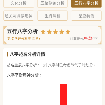
八字起名分析详情
起名生辰八字分析：
（排八字时已考虑节气子时划分）
八字平衡用神分析：
1
金
0
木
2
水
5
火
0
土
（ 基 础 五 行 个 数 分 布 图 表 ）
经《天干地支强度表》诸表
比对分析计算后
的五行元素占比：