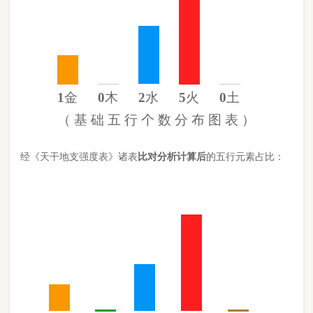
金
15%
木
0%
水
27%
火
57%
土
0%
（
计 算 后
的 五 行 元 素 分 布 图 ）
此命五行
火
旺缺
木
缺
土
日主天干为
火
。 经过《天干强度表》
《地支强度表》比对，《平衡用神取用法》计算如下：
五行数值分别为
同类得分（火木）
5.1
金：1.342
火：5.1
合计：
分
木：0
土：0
水：2.438
异类得分（水金土）
3.78
合计：
分
差值
八字较强
1.32分