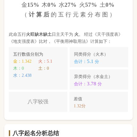
八字起名分析总结
本命属
马
，
天河水
命，此命五行
火
旺缺
木
缺
土
八字
较强
。八字喜【
土
】，
土
就是此命的【喜用神】，
故应以五行为
土
的字来起名对成长，学业，健康，
财运事业更有利； 本命的次喜神为【
金
】，名字中
包含
金
的字，也可以改善运势。
马靖一
，您的姓名五行分别为：
水
金
土
；您的姓名
中
含有喜用神，且名字中不含克喜神
；您的姓名中
含有次喜用神
；您的姓名中
不存在相邻名克姓
问题
；您的姓名中
不存在相邻名互克
问题。故您的姓名
八字命理分析得分为：
99
分。
小提示：
同类和异类得分基本相同时，五行阴阳较平衡，一生
较顺利。当同类和异类得分相差过大时，八字过强或过弱，一
生起伏较大。在起名时，就需要观察八字需要什么用神（喜
神），然后在名字当中加入相应五行属性的字即可。