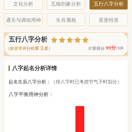
八字起名分析详情
起名生辰八字分析：
（排八字时已考虑节气子时划分）
八字平衡用神分析：
1
金
0
木
2
水
5
火
0
土
（ 基 础 五 行 个 数 分 布 图 表 ）
经《天干地支强度表》诸表
比对分析计算后
的五行元素占比：