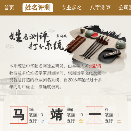
姓名评测
首页
专业起名
八字测算
公司测名
康
mǎ
jìng
yī
马
靖
一
笔画：3
笔画：13
笔画：1
五行：
水
五行：
金
五行：
土
系统从六个方面综合计算：