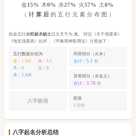
八字起名分析总结
本命属
马
，
天河水
命，此命五行
火
旺缺
木
缺
土
八字
较强
。八字喜【
土
】，
土
就是此命的【喜用神】，
故应以五行为
土
的字来起名对成长，学业，健康，
财运事业更有利； 本命的次喜神为【
金
】，名字中
包含
金
的字，也可以改善运势。
马锦晏
，您的姓名五行分别为：
水
金
土
；您的姓名
中
含有喜用神，且名字中不含克喜神
；您的姓名中
含有次喜用神
；您的姓名中
不存在相邻名克姓
问题
；您的姓名中
不存在相邻名互克
问题。故您的姓名
八字命理分析得分为：
96
分。
小提示：
同类和异类得分基本相同时，五行阴阳较平衡，一生
较顺利。当同类和异类得分相差过大时，八字过强或过弱，一
生起伏较大。在起名时，就需要观察八字需要什么用神（喜
神），然后在名字当中加入相应五行属性的字即可。