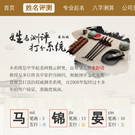
姓名评测
首页
专业起名
八字测算
公司测名
康
mǎ
jǐn
yàn
马
锦
晏
笔画：3
笔画：13
笔画：10
五行：
水
五行：
金
五行：
土
系统从六个方面综合计算：