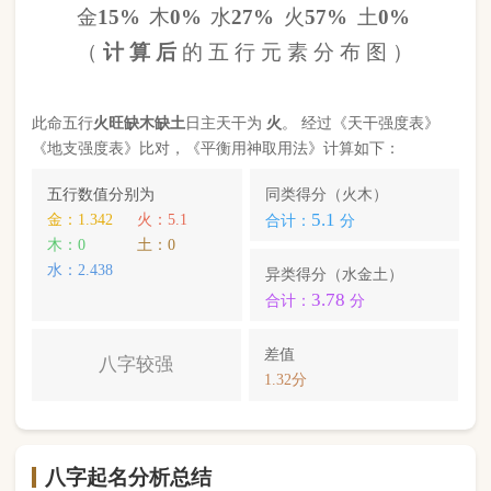
八字起名分析总结
本命属
马
，
天河水
命，此命五行
火
旺缺
木
缺
土
八字
较强
。八字喜【
土
】，
土
就是此命的【喜用神】，
故应以五行为
土
的字来起名对成长，学业，健康，
财运事业更有利； 本命的次喜神为【
金
】，名字中
包含
金
的字，也可以改善运势。
马锦宸
，您的姓名五行分别为：
水
金
金
；您的姓名
中
不含喜用神，名字中也不含克喜神
；您的姓名中
含有次喜用神
；您的姓名中
不存在相邻名克姓
问题
；您的姓名中
不存在相邻名互克
问题。故您的姓名
八字命理分析得分为：
86
分。
小提示：
同类和异类得分基本相同时，五行阴阳较平衡，一生
较顺利。当同类和异类得分相差过大时，八字过强或过弱，一
生起伏较大。在起名时，就需要观察八字需要什么用神（喜
神），然后在名字当中加入相应五行属性的字即可。