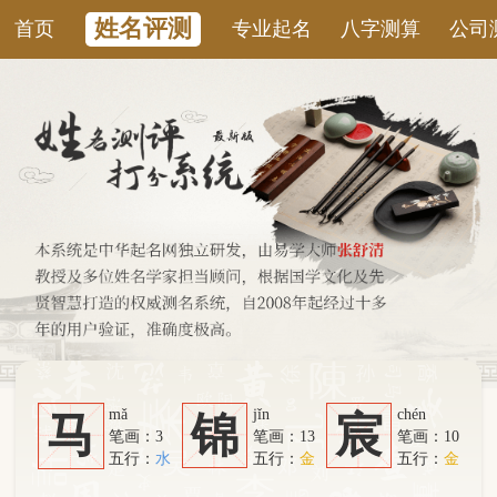
姓名评测
首页
专业起名
八字测算
公司测名
康
mǎ
jǐn
chén
马
锦
宸
笔画：3
笔画：13
笔画：10
五行：
水
五行：
金
五行：
金
系统从六个方面综合计算：