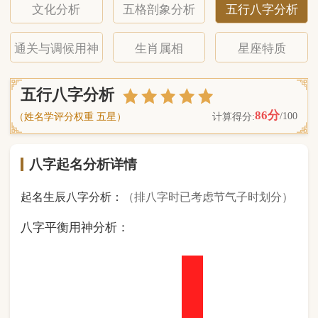
八字起名分析详情
起名生辰八字分析：
（排八字时已考虑节气子时划分）
八字平衡用神分析：
1
金
0
木
2
水
5
火
0
土
（ 基 础 五 行 个 数 分 布 图 表 ）
经《天干地支强度表》诸表
比对分析计算后
的五行元素占比：