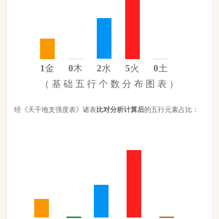
金
15%
木
0%
水
27%
火
57%
土
0%
（
计 算 后
的 五 行 元 素 分 布 图 ）
此命五行
火
旺缺
木
缺
土
日主天干为
火
。 经过《天干强度表》
《地支强度表》比对，《平衡用神取用法》计算如下：
五行数值分别为
同类得分（火木）
5.1
金：1.342
火：5.1
合计：
分
木：0
土：0
水：2.438
异类得分（水金土）
3.78
合计：
分
差值
八字较强
1.32分