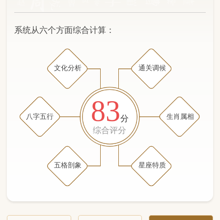
文化分析
通关调候
83
八字五行
生肖属相
分
综合评分
五格剖象
星座特质
文化分析
五格剖象分析
五行八字分析
通关与调候用神
生肖属相
星座特质
五行八字分析
86分
/100
（姓名学评分权重 五星）
计算得分: