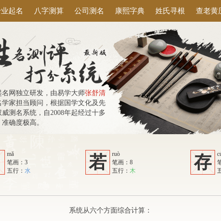
专业起名
八字测算
公司测名
康熙字典
姓氏寻根
查老黄
起名网独立研发，由易学大师
张舒清
名学家担当顾问，根据国学文化及先
威测名系统，自2008年起经过十多
，准确度极高。
mǎ
ruò
c
马
若
存
笔画：3
笔画：8
五行：
水
五行：
木
系统从六个方面综合计算：