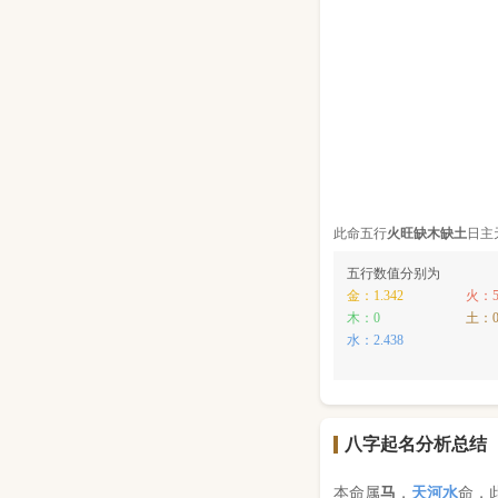
此命五行
火
旺缺
木
缺
土
日主
五行数值分别为
金：1.342
火：5
木：0
土：
水：2.438
八字起名分析总结
本命属
马
，
天河水
命，