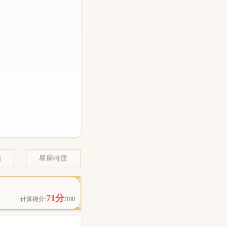
相
星座特质
71分
计算得分:
/100