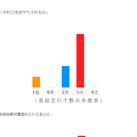
八字时已考虑节气子时划分）
1
金
0
木
2
水
5
火
0
土
（ 基 础 五 行 个 数 分 布 图 表 ）
比对分析计算后
的五行元素占比：