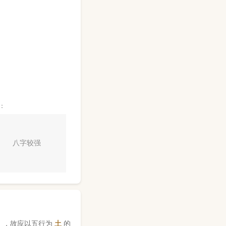
：
八字较强
】，故应以五行为
土
的