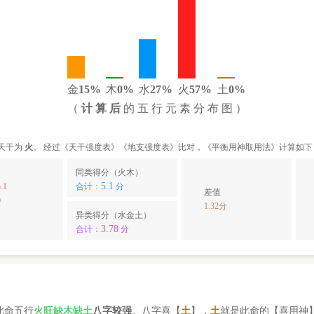
金
15%
木
0%
水
27%
火
57%
土
0%
（
计 算 后
的 五 行 元 素 分 布 图 ）
天干为
火
。 经过《天干强度表》《地支强度表》比对，《平衡用神取用法》计算如下
同类得分（火木）
5.1
.1
合计：
分
差值
0
1.32分
异类得分（水金土）
3.78
合计：
分
此命五行
火
旺缺
木
缺
土
八字较强
。八字喜【
土
】，
土
就是此命的【喜用神