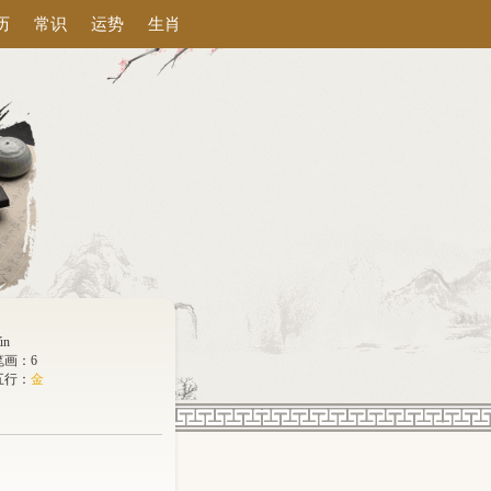
历
常识
运势
生肖
ún
笔画：6
五行：
金