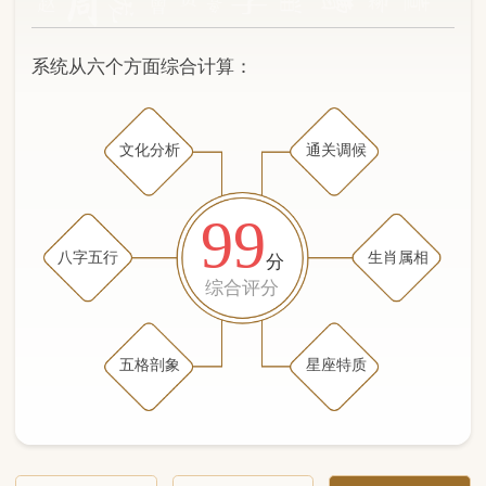
文化分析
通关调候
99
八字五行
生肖属相
分
综合评分
五格剖象
星座特质
文化分析
五格剖象分析
五行八字分析
通关与调候用神
生肖属相
星座特质
五行八字分析
98分
/100
（姓名学评分权重 五星）
计算得分: