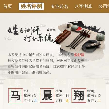
姓名评测
首页
专业起名
八字测算
公司测名
康
mǎ
chén
xiáng
马
晨
翔
笔画：3
笔画：11
笔画：12
五行：
水
五行：
金
五行：
土
系统从六个方面综合计算：