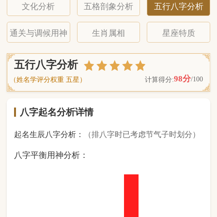
八字起名分析详情
起名生辰八字分析：
（排八字时已考虑节气子时划分）
八字平衡用神分析：
1
金
0
木
2
水
5
火
0
土
（ 基 础 五 行 个 数 分 布 图 表 ）
经《天干地支强度表》诸表
比对分析计算后
的五行元素占比：