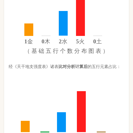
金
15%
木
0%
水
27%
火
57%
土
0%
（
计 算 后
的 五 行 元 素 分 布 图 ）
此命五行
火
旺缺
木
缺
土
日主天干为
火
。 经过《天干强度表》
《地支强度表》比对，《平衡用神取用法》计算如下：
五行数值分别为
同类得分（火木）
5.1
金：1.342
火：5.1
合计：
分
木：0
土：0
水：2.438
异类得分（水金土）
3.78
合计：
分
差值
八字较强
1.32分