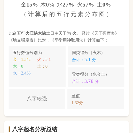
八字起名分析总结
本命属
马
，
天河水
命，此命五行
火
旺缺
木
缺
土
八字
较强
。八字喜【
土
】，
土
就是此命的【喜用神】，
故应以五行为
土
的字来起名对成长，学业，健康，
财运事业更有利； 本命的次喜神为【
金
】，名字中
包含
金
的字，也可以改善运势。
马晨翔
，您的姓名五行分别为：
水
金
土
；您的姓名
中
含有喜用神，且名字中不含克喜神
；您的姓名中
含有次喜用神
；您的姓名中
不存在相邻名克姓
问题
；您的姓名中
不存在相邻名互克
问题。故您的姓名
八字命理分析得分为：
98
分。
小提示：
同类和异类得分基本相同时，五行阴阳较平衡，一生
较顺利。当同类和异类得分相差过大时，八字过强或过弱，一
生起伏较大。在起名时，就需要观察八字需要什么用神（喜
神），然后在名字当中加入相应五行属性的字即可。