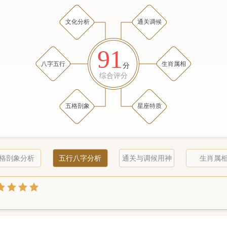
文化分析
通关调候
91
八字五行
生肖属相
分
综合评分
五格剖象
星座特质
格剖象分析
五行八字分析
通关与调候用神
生肖属