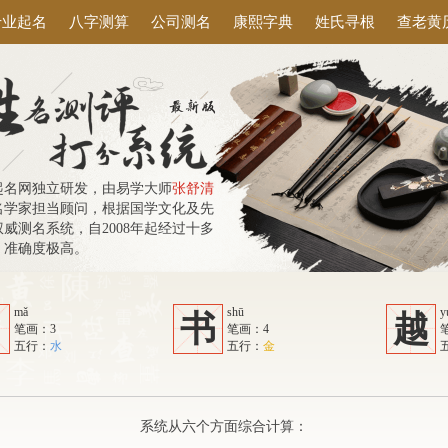
专业起名
八字测算
公司测名
康熙字典
姓氏寻根
查老黄
起名网独立研发，由易学大师
张舒清
名学家担当顾问，根据国学文化及先
威测名系统，自2008年起经过十多
，准确度极高。
mǎ
shū
y
马
书
越
笔画：3
笔画：4
五行：
水
五行：
金
系统从六个方面综合计算：