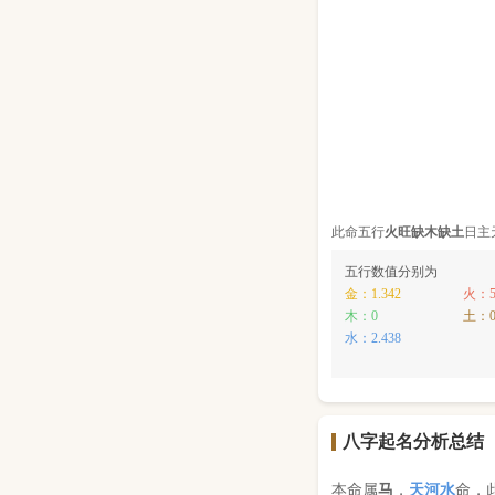
此命五行
火
旺缺
木
缺
土
日主
五行数值分别为
金：1.342
火：5
木：0
土：
水：2.438
八字起名分析总结
本命属
马
，
天河水
命，