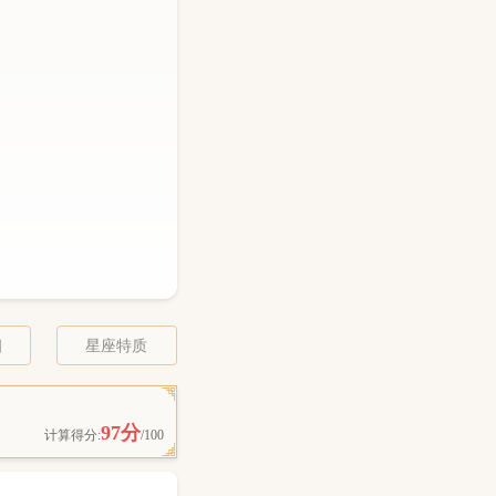
相
星座特质
97分
计算得分:
/100