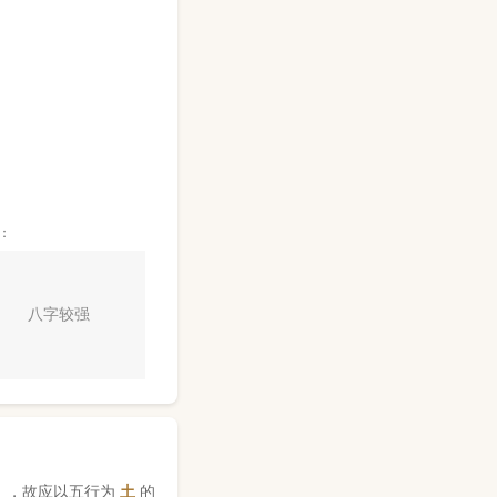
：
八字较强
】，故应以五行为
土
的