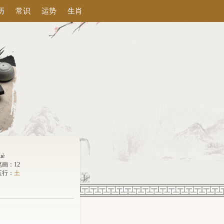
历
常识
运势
生肖
uè
笔画：12
五行：
土