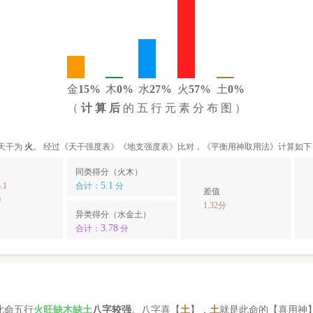
金
15%
木
0%
水
27%
火
57%
土
0%
（
计 算 后
的 五 行 元 素 分 布 图 ）
天干为
火
。 经过《天干强度表》《地支强度表》比对，《平衡用神取用法》计算如下
同类得分（火木）
5.1
.1
合计：
分
差值
0
1.32分
异类得分（水金土）
3.78
合计：
分
此命五行
火
旺缺
木
缺
土
八字较强
。八字喜【
土
】，
土
就是此命的【喜用神