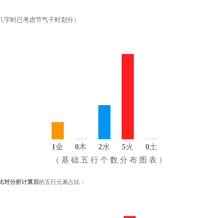
八字时已考虑节气子时划分）
1
金
0
木
2
水
5
火
0
土
（ 基 础 五 行 个 数 分 布 图 表 ）
比对分析计算后
的五行元素占比：