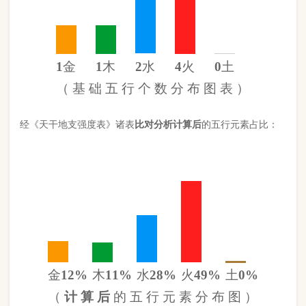
金
12%
木
11%
水
28%
火
49%
土
0%
（
计 算 后
的 五 行 元 素 分 布 图 ）
此命五行
火
旺缺
土
日主天干为
木
。 经过《天干强度表》《地支
强度表》比对，《平衡用神取用法》计算如下：
五行数值分别为
同类得分（木水）
3.438
金：1.042
火：4.26
合计：
分
木：1
土：0
水：2.438
异类得分（金土火）
5.302
合计：
分
差值
八字较弱
-1.86分