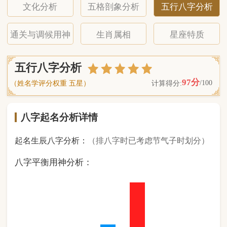
八字起名分析详情
起名生辰八字分析：
（排八字时已考虑节气子时划分）
八字平衡用神分析：
1
金
1
木
2
水
4
火
0
土
（ 基 础 五 行 个 数 分 布 图 表 ）
经《天干地支强度表》诸表
比对分析计算后
的五行元素占比：