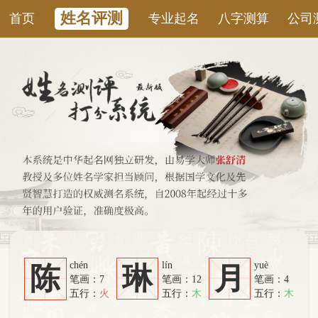
姓名评测
首页
专业起名
八字测算
公司测名
康
chén
lín
yuè
陈
琳
月
笔画：7
笔画：12
笔画：4
五行：
火
五行：
木
五行：
木
系统从六个方面综合计算：