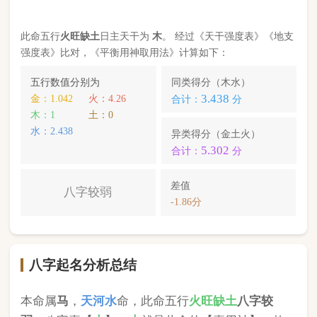
八字起名分析总结
本命属
马
，
天河水
命，此命五行
火
旺缺
土
八字较
弱
。八字喜【
木
】，
木
就是此命的【喜用神】，故
应以五行为
木
的字来起名对成长，学业，健康，财
运事业更有利； 本命的次喜神为【
水
】，名字中包
含
水
的字，也可以改善运势。
陈琳月
，您的姓名五行分别为：
火
木
木
；您的姓名
中
含有喜用神，且名字中不含克喜神
；您的姓名中
不含有次喜用神
；您的姓名中
不存在相邻名克姓
问
题 ；您的姓名中
不存在相邻名互克
问题。故您的姓
名八字命理分析得分为：
97
分。
小提示：
同类和异类得分基本相同时，五行阴阳较平衡，一生
较顺利。当同类和异类得分相差过大时，八字过强或过弱，一
生起伏较大。在起名时，就需要观察八字需要什么用神（喜
神），然后在名字当中加入相应五行属性的字即可。