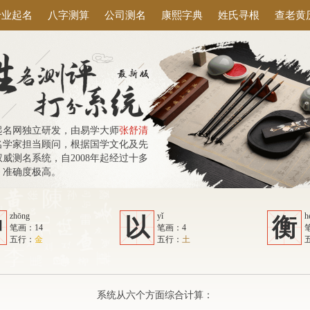
专业起名
八字测算
公司测名
康熙字典
姓氏寻根
查老黄
起名网独立研发，由易学大师
张舒清
名学家担当顾问，根据国学文化及先
威测名系统，自2008年起经过十多
，准确度极高。
zhōng
yǐ
h
钟
以
衡
笔画：14
笔画：4
五行：
金
五行：
土
系统从六个方面综合计算：