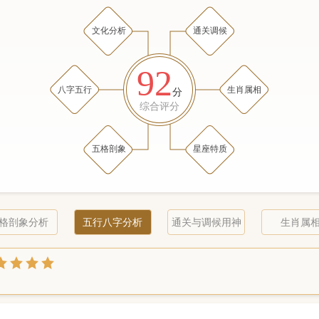
文化分析
通关调候
92
八字五行
生肖属相
分
综合评分
五格剖象
星座特质
格剖象分析
五行八字分析
通关与调候用神
生肖属