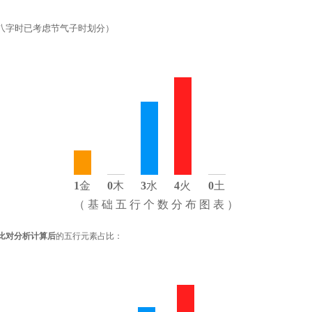
八字时已考虑节气子时划分）
1
金
0
木
3
水
4
火
0
土
（ 基 础 五 行 个 数 分 布 图 表 ）
比对分析计算后
的五行元素占比：