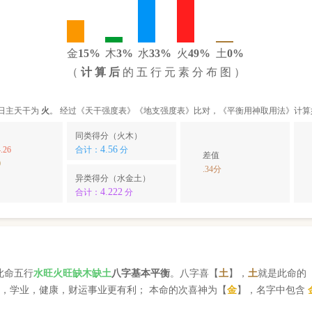
金
15%
木
3%
水
33%
火
49%
土
0%
（
计 算 后
的 五 行 元 素 分 布 图 ）
日主天干为
火
。 经过《天干强度表》《地支强度表》比对，《平衡用神取用法》计算
同类得分（火木）
4.56
.26
合计：
分
差值
0
.34分
异类得分（水金土）
4.222
合计：
分
此命五行
水
旺
火
旺缺
木
缺
土
八字基本平衡
。八字喜【
土
】，
土
就是此命的
，学业，健康，财运事业更有利； 本命的次喜神为【
金
】，名字中包含