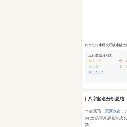
此命五行
水
旺
火
旺缺
木
缺
土
五行数值分别为
金：1.36
火：4
木：.3
土：
水：2.862
八字起名分析总结
本命属
马
，
天河水
命，
为
土
的字来起名对成长
势。