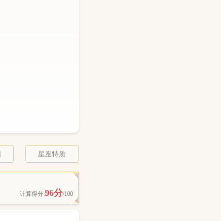
相
星座特质
96分
计算得分:
/100