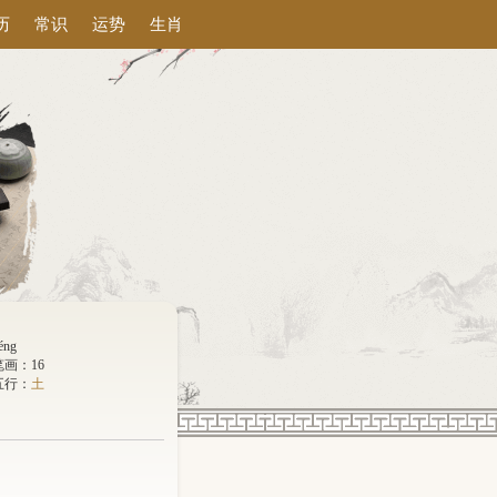
历
常识
运势
生肖
éng
笔画：16
五行：
土