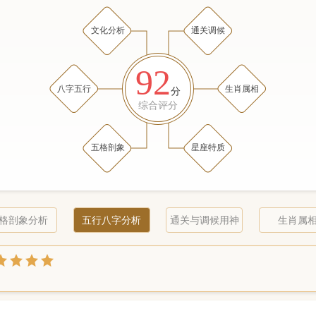
文化分析
通关调候
92
八字五行
生肖属相
分
综合评分
五格剖象
星座特质
格剖象分析
五行八字分析
通关与调候用神
生肖属