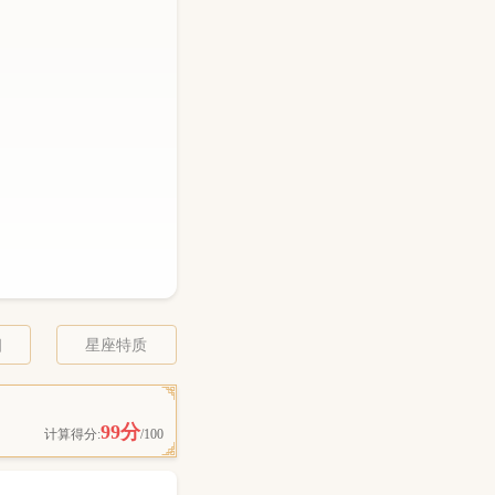
相
星座特质
99分
计算得分:
/100