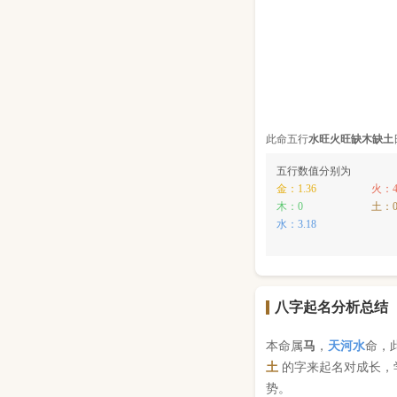
此命五行
水
旺
火
旺缺
木
缺
土
五行数值分别为
金：1.36
火：4
木：0
土：
水：3.18
八字起名分析总结
本命属
马
，
天河水
命，
土
的字来起名对成长，
势。