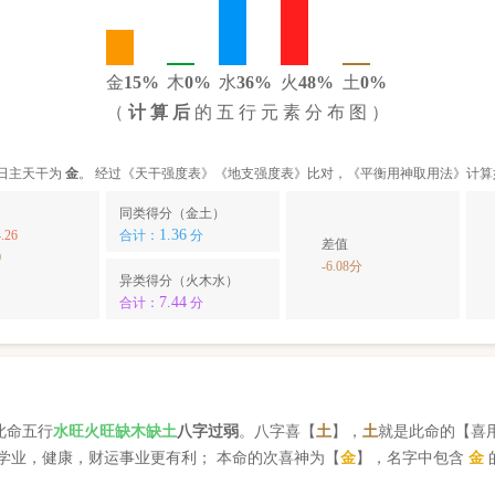
金
15%
木
0%
水
36%
火
48%
土
0%
（
计 算 后
的 五 行 元 素 分 布 图 ）
日主天干为
金
。 经过《天干强度表》《地支强度表》比对，《平衡用神取用法》计算
同类得分（金土）
1.36
.26
合计：
分
差值
0
-6.08分
异类得分（火木水）
7.44
合计：
分
此命五行
水
旺
火
旺缺
木
缺
土
八字过弱
。八字喜【
土
】，
土
就是此命的【喜
学业，健康，财运事业更有利； 本命的次喜神为【
金
】，名字中包含
金