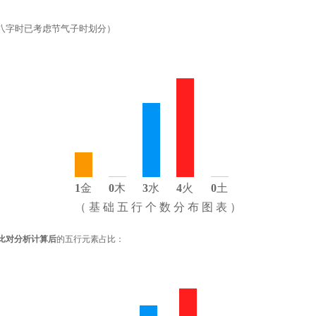
八字时已考虑节气子时划分）
1
金
0
木
3
水
4
火
0
土
（ 基 础 五 行 个 数 分 布 图 表 ）
比对分析计算后
的五行元素占比：