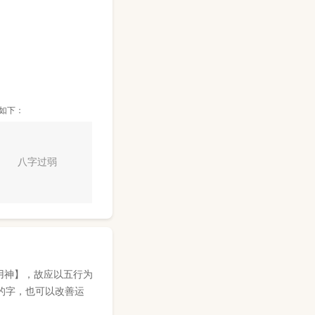
如下：
八字过弱
用神】，故应以五行为
的字，也可以改善运