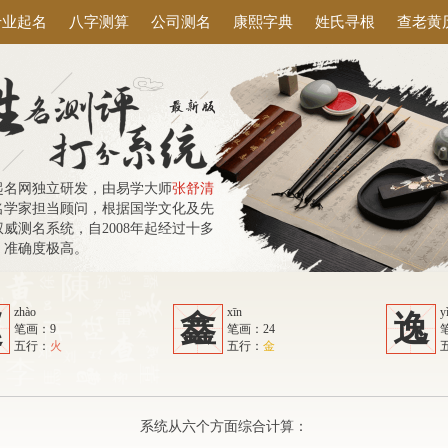
专业起名
八字测算
公司测名
康熙字典
姓氏寻根
查老黄
起名网独立研发，由易学大师
张舒清
名学家担当顾问，根据国学文化及先
威测名系统，自2008年起经过十多
，准确度极高。
zhào
xīn
y
赵
鑫
逸
笔画：9
笔画：24
五行：
火
五行：
金
系统从六个方面综合计算：