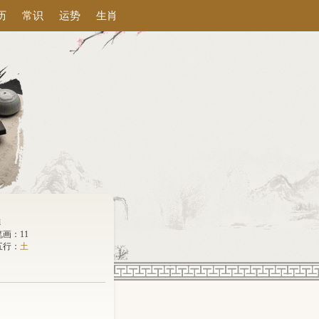
历
常识
运势
生肖
ì
笔画：11
五行：
土