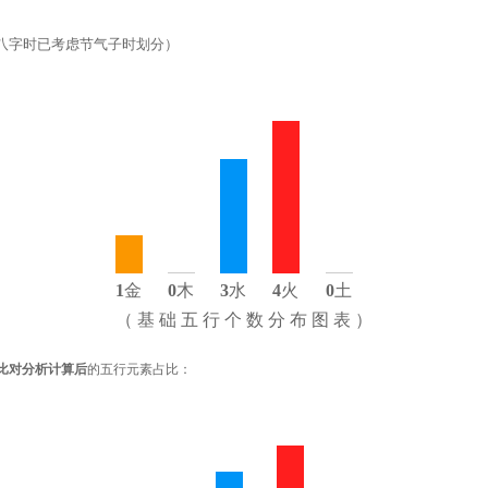
八字时已考虑节气子时划分）
1
金
0
木
3
水
4
火
0
土
（ 基 础 五 行 个 数 分 布 图 表 ）
比对分析计算后
的五行元素占比：