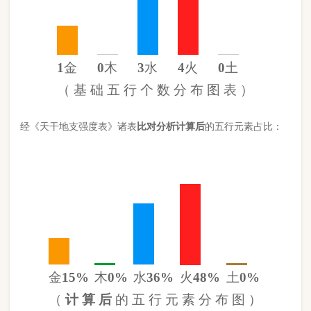
金
15%
木
0%
水
36%
火
48%
土
0%
（
计 算 后
的 五 行 元 素 分 布 图 ）
此命五行
水
旺
火
旺缺
木
缺
土
日主天干为
金
。 经过《天干强度
表》《地支强度表》比对，《平衡用神取用法》计算如下：
五行数值分别为
同类得分（金土）
1.36
金：1.36
火：4.26
合计：
分
木：0
土：0
水：3.18
异类得分（火木水）
7.44
合计：
分
差值
八字过弱
-6.08分