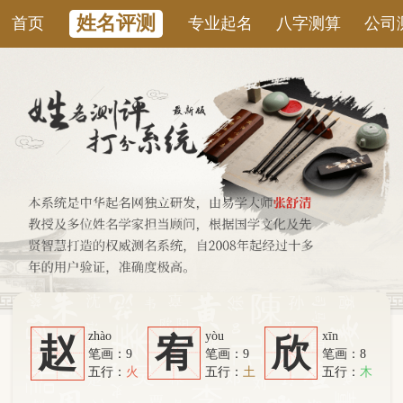
姓名评测
首页
专业起名
八字测算
公司测名
康
zhào
yòu
xīn
赵
宥
欣
笔画：9
笔画：9
笔画：8
五行：
火
五行：
土
五行：
木
系统从六个方面综合计算：