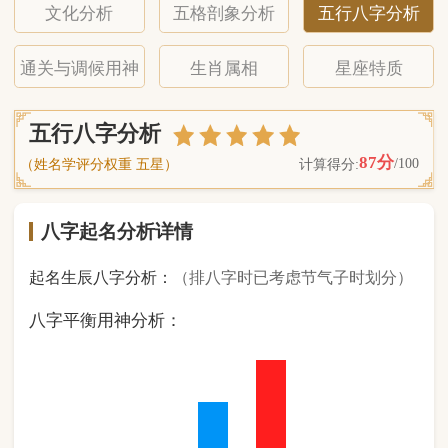
八字起名分析详情
起名生辰八字分析：
（排八字时已考虑节气子时划分）
八字平衡用神分析：
1
金
0
木
3
水
4
火
0
土
（ 基 础 五 行 个 数 分 布 图 表 ）
经《天干地支强度表》诸表
比对分析计算后
的五行元素占比：