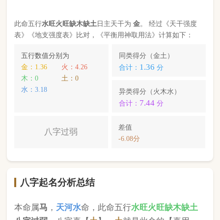
八字起名分析总结
本命属
马
，
天河水
命，此命五行
水
旺
火
旺缺
木
缺
土
八字过弱
。八字喜【
土
】，
土
就是此命的【喜用
神】，故应以五行为
土
的字来起名对成长，学业，
健康，财运事业更有利； 本命的次喜神为【
金
】，
名字中包含
金
的字，也可以改善运势。
赵宥欣
，您的姓名五行分别为：
火
土
木
；您的姓名
中
含有喜用神，但名字中也含克喜神
；您的姓名中
不含有次喜用神
；您的姓名中
不存在相邻名克姓
问
题 ；您的姓名中
存在相邻名互克
问题。故您的姓名
八字命理分析得分为：
87
分。
小提示：
同类和异类得分基本相同时，五行阴阳较平衡，一生
较顺利。当同类和异类得分相差过大时，八字过强或过弱，一
生起伏较大。在起名时，就需要观察八字需要什么用神（喜
神），然后在名字当中加入相应五行属性的字即可。