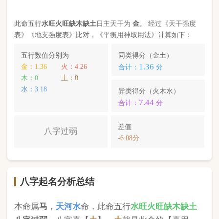
八字起名分析总结
本命属
马
，
天河水
命，此命五行
水
旺
火
旺缺
木
缺
土
八字过弱
。八字喜【
土
】，
土
就是此命的【喜用
神】，故应以五行为
土
的字来起名对成长，学业，
健康，财运事业更有利； 本命的次喜神为【
金
】，
名字中包含
金
的字，也可以改善运势。
赵六
，您的姓名五行分别为：
火
火
；您的姓名中
不
含喜用神，名字中也不含克喜神
；您的姓名中
不含
有次喜用神
；您的姓名中
不存在相邻名克姓
问题。
故您的姓名八字命理分析得分为：
86
分。
小提示：
同类和异类得分基本相同时，五行阴阳较平衡，一生
较顺利。当同类和异类得分相差过大时，八字过强或过弱，一
生起伏较大。在起名时，就需要观察八字需要什么用神（喜
神），然后在名字当中加入相应五行属性的字即可。