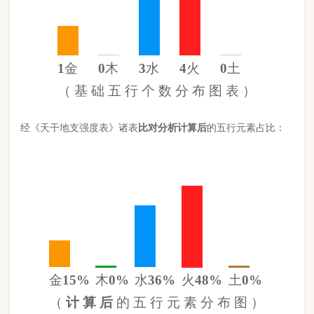
金
15%
木
0%
水
36%
火
48%
土
0%
（
计 算 后
的 五 行 元 素 分 布 图 ）
此命五行
水
旺
火
旺缺
木
缺
土
日主天干为
金
。 经过《天干强度
表》《地支强度表》比对，《平衡用神取用法》计算如下：
五行数值分别为
同类得分（金土）
1.36
金：1.36
火：4.26
合计：
分
木：0
土：0
水：3.18
异类得分（火木水）
7.44
合计：
分
差值
八字过弱
-6.08分