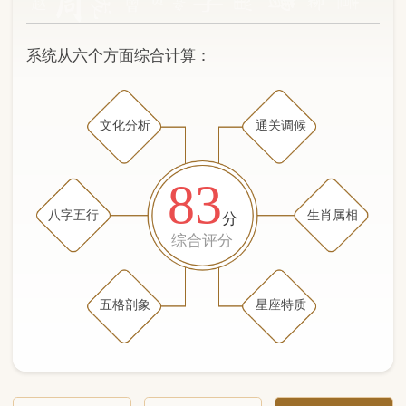
文化分析
通关调候
83
八字五行
生肖属相
分
综合评分
五格剖象
星座特质
文化分析
五格剖象分析
五行八字分析
通关与调候用神
生肖属相
星座特质
五行八字分析
86分
/100
（姓名学评分权重 五星）
计算得分: