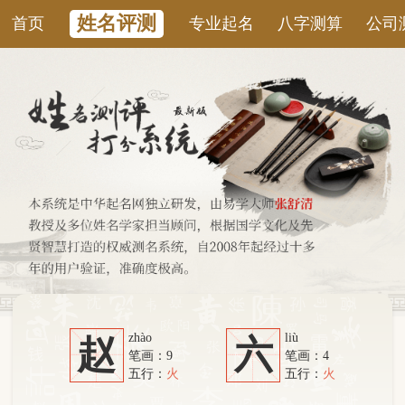
姓名评测
首页
专业起名
八字测算
公司测名
康
zhào
liù
赵
六
笔画：9
笔画：4
五行：
火
五行：
火
系统从六个方面综合计算：