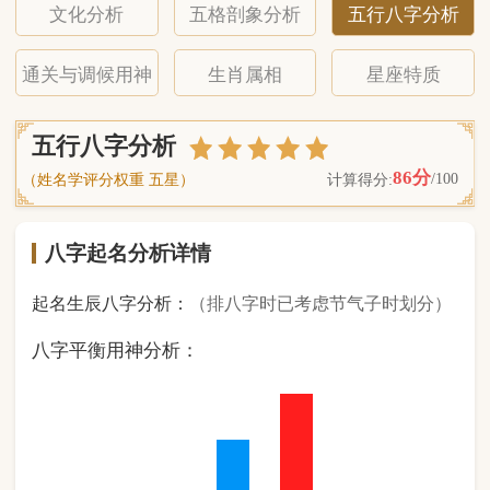
八字起名分析详情
起名生辰八字分析：
（排八字时已考虑节气子时划分）
八字平衡用神分析：
1
金
0
木
3
水
4
火
0
土
（ 基 础 五 行 个 数 分 布 图 表 ）
经《天干地支强度表》诸表
比对分析计算后
的五行元素占比：