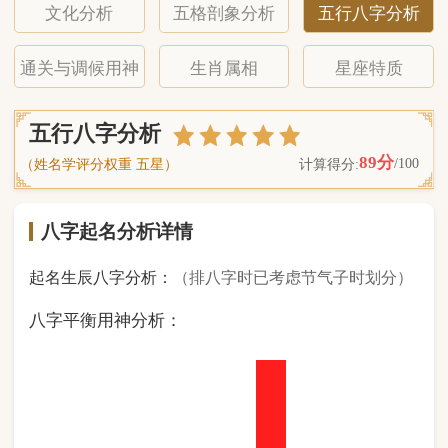
八字起名分析详情
起名生辰八字分析：
（排八字时已考虑节气子时划分）
八字平衡用神分析：
0
金
1
木
2
水
5
火
0
土
（ 基 础 五 行 个 数 分 布 图 表 ）
经《天干地支强度表》诸表
比对分析计算后
的五行元素占比：