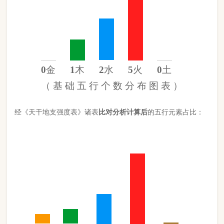
金
7%
木
11%
水
24%
火
58%
土
0%
（
计 算 后
的 五 行 元 素 分 布 图 ）
此命五行
火
旺缺
金
缺
土
日主天干为
水
。 经过《天干强度表》
《地支强度表》比对，《平衡用神取用法》计算如下：
五行数值分别为
同类得分（水金）
2.72
金：.6
火：5.1
合计：
分
木：1
土：0
水：2.12
异类得分（土火木）
6.1
合计：
分
差值
八字过弱
-3.38分