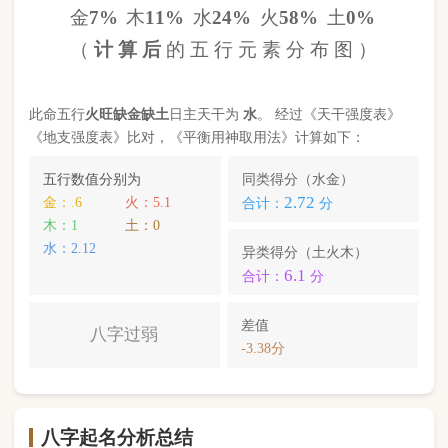
八字起名分析总结
本命属
马
，
天河水
命，此命五行
火
旺缺
金
缺
土
八字
过弱
。八字喜【
金
】，
金
就是此命的【喜用神】，
故应以五行为
金
的字来起名对成长，学业，健康，
财运事业更有利； 本命的次喜神为【
水
】，名字中
包含
水
的字，也可以改善运势。
裴持
，您的姓名五行分别为：
木
金
；您的姓名中
含
有喜用神，且名字中不含克喜神
；您的姓名中
不含
有次喜用神
；您的姓名中
存在相邻名克姓
问题。故
您的姓名八字命理分析得分为：
89
分。
小提示：
同类和异类得分基本相同时，五行阴阳较平衡，一生
较顺利。当同类和异类得分相差过大时，八字过强或过弱，一
生起伏较大。在起名时，就需要观察八字需要什么用神（喜
神），然后在名字当中加入相应五行属性的字即可。