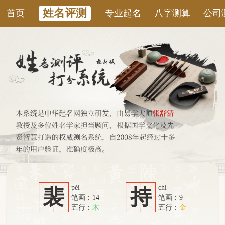
姓名评测
首页
专业起名
八字测算
公司测名
康
péi
chí
裴
持
笔画：14
笔画：9
五行：
木
五行：
金
系统从六个方面综合计算：