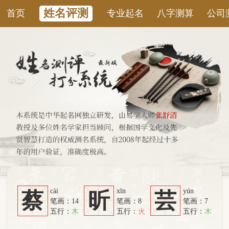
姓名评测
首页
专业起名
八字测算
公司测名
康
cài
xīn
yún
蔡
昕
芸
笔画：14
笔画：8
笔画：7
五行：
木
五行：
火
五行：
木
系统从六个方面综合计算：