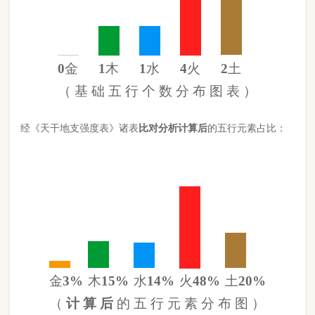
金
3%
木
15%
水
14%
火
48%
土
20%
（
计 算 后
的 五 行 元 素 分 布 图 ）
此命五行
火
旺缺
金
日主天干为
木
。 经过《天干强度表》《地支
强度表》比对，《平衡用神取用法》计算如下：
五行数值分别为
同类得分（木水）
2.56
金：.3
火：4.26
合计：
分
木：1.3
土：1.74
水：1.26
异类得分（金土火）
6.3
合计：
分
差值
八字过弱
-3.74分