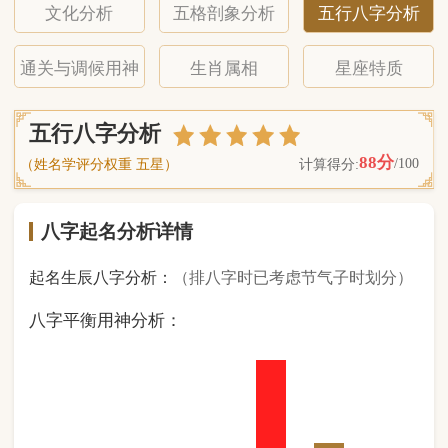
八字起名分析详情
起名生辰八字分析：
（排八字时已考虑节气子时划分）
八字平衡用神分析：
0
金
1
木
1
水
4
火
2
土
（ 基 础 五 行 个 数 分 布 图 表 ）
经《天干地支强度表》诸表
比对分析计算后
的五行元素占比：