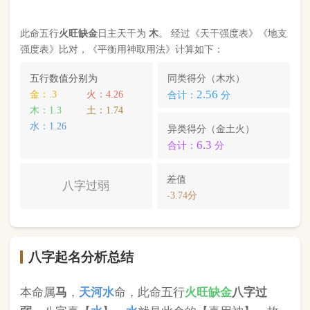
八字起名分析总结
本命属
马
，
天河水
命，此命五行
火
旺缺
金
八字过
弱
。八字喜【
水
】，
水
就是此命的【喜用神】，故
应以五行为
水
的字来起名对成长，学业，健康，财
运事业更有利； 本命的次喜神为【
木
】，名字中包
含
木
的字，也可以改善运势。
蔡昕芸
，您的姓名五行分别为：
木
火
木
；您的姓名
中
不含喜用神，名字中也不含克喜神
；您的姓名中
含有次喜用神
；您的姓名中
不存在相邻名克姓
问题
；您的姓名中
不存在相邻名互克
问题。故您的姓名
八字命理分析得分为：
88
分。
小提示：
同类和异类得分基本相同时，五行阴阳较平衡，一生
较顺利。当同类和异类得分相差过大时，八字过强或过弱，一
生起伏较大。在起名时，就需要观察八字需要什么用神（喜
神），然后在名字当中加入相应五行属性的字即可。