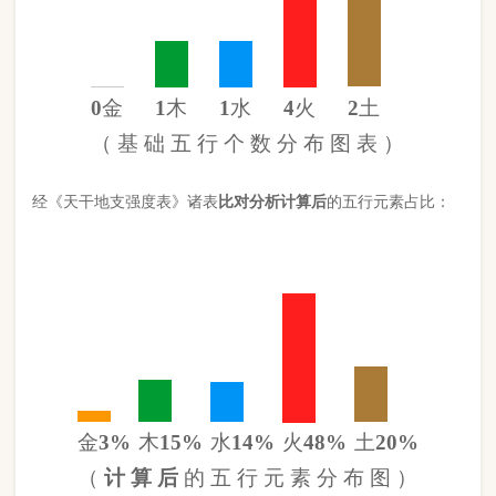
金
3%
木
15%
水
14%
火
48%
土
20%
（
计 算 后
的 五 行 元 素 分 布 图 ）
此命五行
火
旺缺
金
日主天干为
木
。 经过《天干强度表》《地支
强度表》比对，《平衡用神取用法》计算如下：
五行数值分别为
同类得分（木水）
2.56
金：.3
火：4.26
合计：
分
木：1.3
土：1.74
水：1.26
异类得分（金土火）
6.3
合计：
分
差值
八字过弱
-3.74分