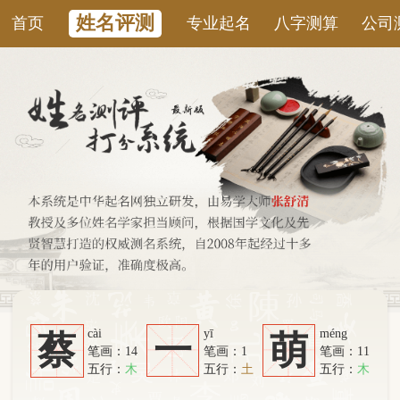
姓名评测
首页
专业起名
八字测算
公司测名
康
cài
yī
méng
蔡
一
萌
笔画：14
笔画：1
笔画：11
五行：
木
五行：
土
五行：
木
系统从六个方面综合计算：