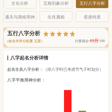
八字起名分析详情
起名生辰八字分析：
（排八字时已考虑节气子时划分）
八字平衡用神分析：
0
金
1
木
1
水
4
火
2
土
（ 基 础 五 行 个 数 分 布 图 表 ）
经《天干地支强度表》诸表
比对分析计算后
的五行元素占比：