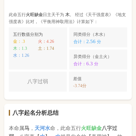
八字起名分析总结
本命属
马
，
天河水
命，此命五行
火
旺缺
金
八字过
弱
。八字喜【
水
】，
水
就是此命的【喜用神】，故
应以五行为
水
的字来起名对成长，学业，健康，财
运事业更有利； 本命的次喜神为【
木
】，名字中包
含
木
的字，也可以改善运势。
蔡一萌
，您的姓名五行分别为：
木
土
木
；您的姓名
中
不含喜用神，且名字中还含有克喜神
；您的姓名
中
含有次喜用神
；您的姓名中
不存在相邻名克姓
问
题 ；您的姓名中
存在相邻名互克
问题。故您的姓名
八字命理分析得分为：
69
分。
小提示：
同类和异类得分基本相同时，五行阴阳较平衡，一生
较顺利。当同类和异类得分相差过大时，八字过强或过弱，一
生起伏较大。在起名时，就需要观察八字需要什么用神（喜
神），然后在名字当中加入相应五行属性的字即可。