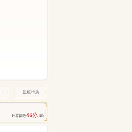
相
星座特质
96分
计算得分:
/100