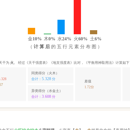
金
10%
木
0%
水
24%
火
60%
土
6%
（
计 算 后
的 五 行 元 素 分 布 图 ）
天干为
火
。 经过《天干强度表》《地支强度表》比对，《平衡用神取用法》计算如下
同类得分（火木）
5.328
.328
合计：
分
差值
57
1.72分
异类得分（水金土）
3.608
合计：
分