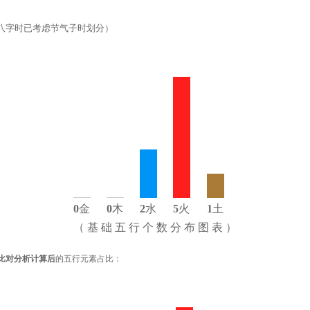
八字时已考虑节气子时划分）
0
金
0
木
2
水
5
火
1
土
（ 基 础 五 行 个 数 分 布 图 表 ）
比对分析计算后
的五行元素占比：