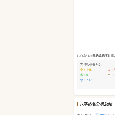
此命五行
火
旺缺
金
缺
木
日主
五行数值分别为
金：.918
火：5
木：0
土：.
水：2.12
八字起名分析总结