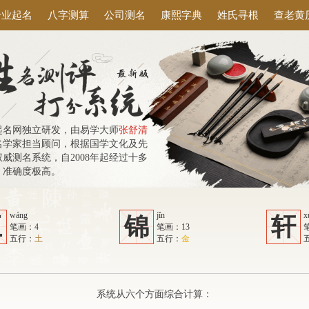
专业起名
八字测算
公司测名
康熙字典
姓氏寻根
查老黄
起名网独立研发，由易学大师
张舒清
名学家担当顾问，根据国学文化及先
威测名系统，自2008年起经过十多
，准确度极高。
wáng
jǐn
x
王
锦
轩
笔画：4
笔画：13
五行：
土
五行：
金
系统从六个方面综合计算：