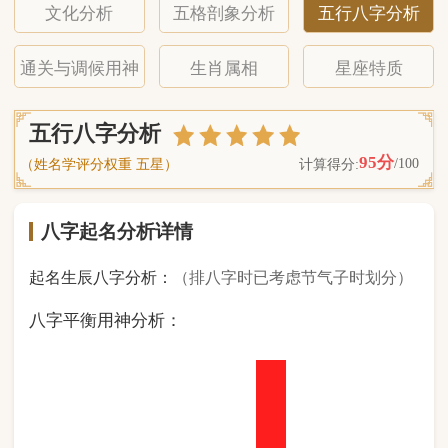
八字起名分析详情
起名生辰八字分析：
（排八字时已考虑节气子时划分）
八字平衡用神分析：
0
金
0
木
2
水
5
火
1
土
（ 基 础 五 行 个 数 分 布 图 表 ）
经《天干地支强度表》诸表
比对分析计算后
的五行元素占比：