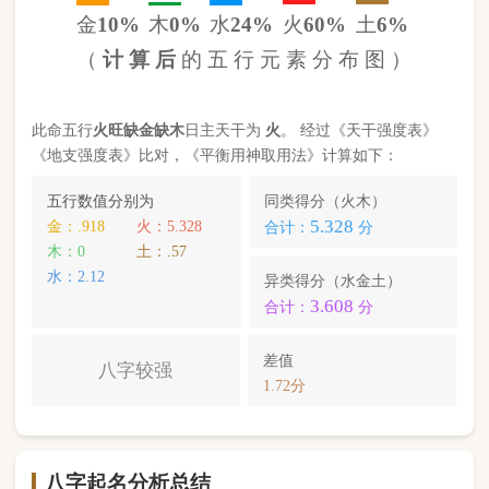
1.72分
八字起名分析总结
本命属
马
，
天河水
命，此命五行
火
旺缺
金
缺
木
八字
较强
。八字喜【
土
】，
土
就是此命的【喜用神】，
故应以五行为
土
的字来起名对成长，学业，健康，
财运事业更有利； 本命的次喜神为【
金
】，名字中
包含
金
的字，也可以改善运势。
王宥锦
，您的姓名五行分别为：
土
土
金
；您的姓名
中
含有喜用神，且名字中不含克喜神
；您的姓名中
含有次喜用神
；您的姓名中
不存在相邻名克姓
问题
；您的姓名中
不存在相邻名互克
问题。故您的姓名
八字命理分析得分为：
95
分。
小提示：
同类和异类得分基本相同时，五行阴阳较平衡，一生
较顺利。当同类和异类得分相差过大时，八字过强或过弱，一
生起伏较大。在起名时，就需要观察八字需要什么用神（喜
神），然后在名字当中加入相应五行属性的字即可。