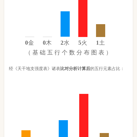
金
10%
木
0%
水
24%
火
60%
土
6%
（
计 算 后
的 五 行 元 素 分 布 图 ）
此命五行
火
旺缺
金
缺
木
日主天干为
火
。 经过《天干强度表》
《地支强度表》比对，《平衡用神取用法》计算如下：
五行数值分别为
同类得分（火木）
5.328
金：.918
火：5.328
合计：
分
木：0
土：.57
水：2.12
异类得分（水金土）
3.608
合计：
分
差值
八字较强