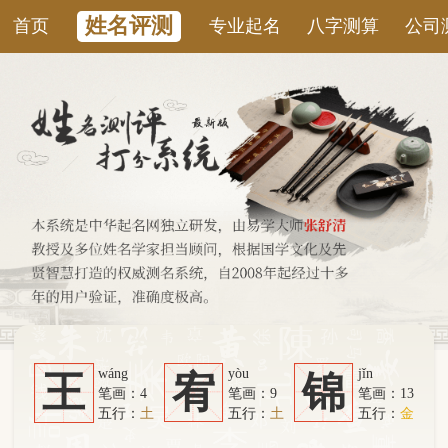
姓名评测
首页
专业起名
八字测算
公司测名
康
wáng
yòu
jǐn
王
宥
锦
笔画：4
笔画：9
笔画：13
五行：
土
五行：
土
五行：
金
系统从六个方面综合计算：