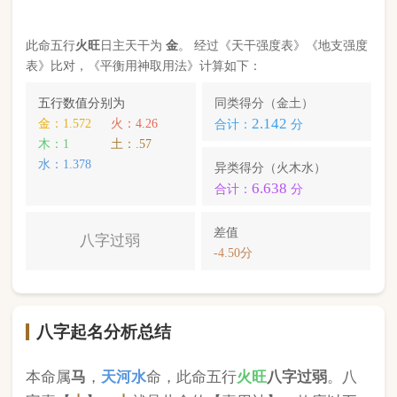
八字起名分析总结
本命属
马
，
天河水
命，此命五行
火
旺
八字过弱
。八
字喜【
土
】，
土
就是此命的【喜用神】，故应以五
行为
土
的字来起名对成长，学业，健康，财运事业
更有利； 本命的次喜神为【
金
】，名字中包含
金
的
字，也可以改善运势。
李钧泽
，您的姓名五行分别为：
木
金
水
；您的姓名
中
不含喜用神，名字中也不含克喜神
；您的姓名中
含有次喜用神
；您的姓名中
存在相邻名克姓
问题 ；
您的姓名中
不存在相邻名互克
问题。故您的姓名八
字命理分析得分为：
83
分。
小提示：
同类和异类得分基本相同时，五行阴阳较平衡，一生
较顺利。当同类和异类得分相差过大时，八字过强或过弱，一
生起伏较大。在起名时，就需要观察八字需要什么用神（喜
神），然后在名字当中加入相应五行属性的字即可。