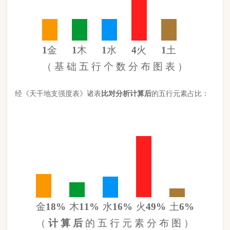
金
18%
木
11%
水
16%
火
49%
土
6%
（
计 算 后
的 五 行 元 素 分 布 图 ）
此命五行
火
旺
日主天干为
金
。 经过《天干强度表》《地支强度
表》比对，《平衡用神取用法》计算如下：
五行数值分别为
同类得分（金土）
2.142
金：1.572
火：4.26
合计：
分
木：1
土：.57
水：1.378
异类得分（火木水）
6.638
合计：
分
差值
八字过弱
-4.50分