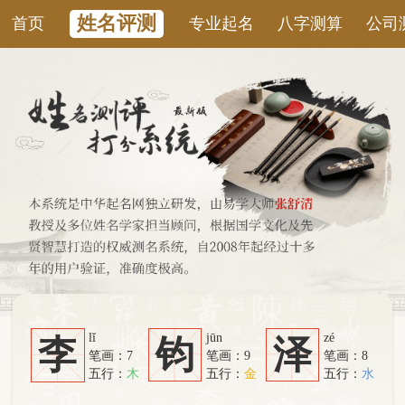
姓名评测
首页
专业起名
八字测算
公司测名
康
lǐ
jūn
zé
李
钧
泽
笔画：7
笔画：9
笔画：8
五行：
木
五行：
金
五行：
水
系统从六个方面综合计算：