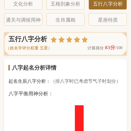
八字起名分析详情
起名生辰八字分析：
（排八字时已考虑节气子时划分）
八字平衡用神分析：
1
金
1
木
1
水
4
火
1
土
（ 基 础 五 行 个 数 分 布 图 表 ）
经《天干地支强度表》诸表
比对分析计算后
的五行元素占比：