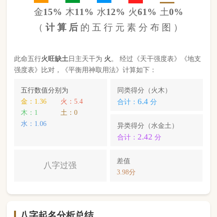
3.98分
八字起名分析总结
本命属
马
，
天河水
命，此命五行
火
旺缺
土
八字过
强
。八字喜【
土
】，
土
就是此命的【喜用神】，故
应以五行为
土
的字来起名对成长，学业，健康，财
运事业更有利； 本命的次喜神为【
水
】，名字中包
含
水
的字，也可以改善运势。
李轩漪
，您的姓名五行分别为：
木
土
水
；您的姓名
中
含有喜用神，且名字中不含克喜神
；您的姓名中
含有次喜用神
；您的姓名中
不存在相邻名克姓
问题
；您的姓名中
存在相邻名互克
问题。故您的姓名八
字命理分析得分为：
89
分。
小提示：
同类和异类得分基本相同时，五行阴阳较平衡，一生
较顺利。当同类和异类得分相差过大时，八字过强或过弱，一
生起伏较大。在起名时，就需要观察八字需要什么用神（喜
神），然后在名字当中加入相应五行属性的字即可。