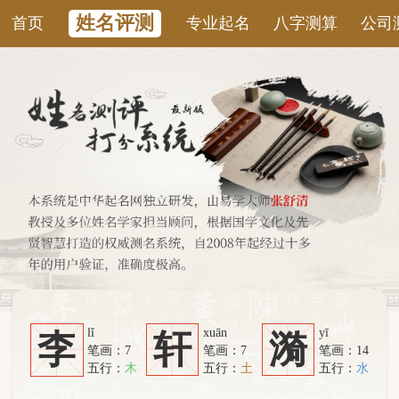
姓名评测
首页
专业起名
八字测算
公司测名
康
lǐ
xuān
yī
李
轩
漪
笔画：7
笔画：7
笔画：14
五行：
木
五行：
土
五行：
水
系统从六个方面综合计算：