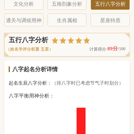
八字起名分析详情
起名生辰八字分析：
（排八字时已考虑节气子时划分）
八字平衡用神分析：
1
金
1
木
1
水
5
火
0
土
（ 基 础 五 行 个 数 分 布 图 表 ）
经《天干地支强度表》诸表
比对分析计算后
的五行元素占比：