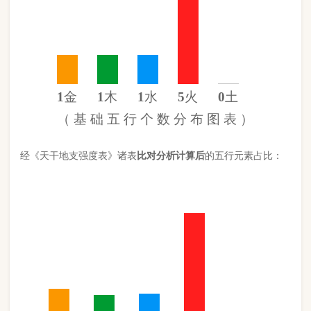
金
15%
木
11%
水
12%
火
61%
土
0%
（
计 算 后
的 五 行 元 素 分 布 图 ）
此命五行
火
旺缺
土
日主天干为
火
。 经过《天干强度表》《地支
强度表》比对，《平衡用神取用法》计算如下：
五行数值分别为
同类得分（火木）
6.4
金：1.36
火：5.4
合计：
分
木：1
土：0
水：1.06
异类得分（水金土）
2.42
合计：
分
差值
八字过强