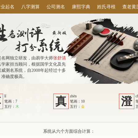
专业起名
八字测算
公司测名
康熙字典
姓氏寻根
查老黄
起名网独立研发，由易学大师
张舒清
名学家担当顾问，根据国学文化及先
威测名系统，自2008年起经过十多
，准确度极高。
lǐ
zhēn
c
李
真
澄
笔画：7
笔画：10
五行：
木
五行：
金
系统从六个方面综合计算：