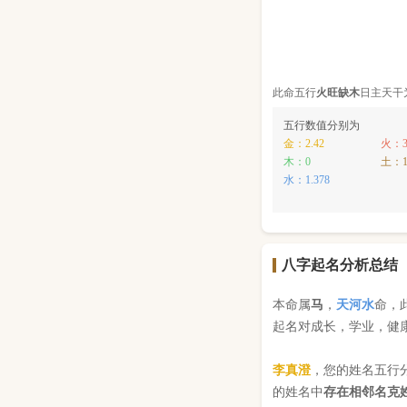
此命五行
火
旺缺
木
日主天干
五行数值分别为
金：2.42
火：3
木：0
土：1
水：1.378
八字起名分析总结
本命属
马
，
天河水
命，
起名对成长，学业，健
李真澄
，您的姓名五行
的姓名中
存在相邻名克