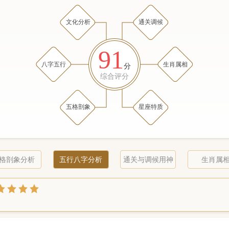
文化分析
通关调候
91
八字五行
生肖属相
分
综合评分
五格剖象
星座特质
格剖象分析
五行八字分析
通关与调候用神
生肖属