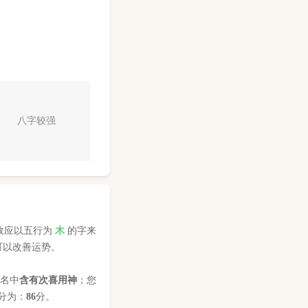
八字较强
故应以五行为
木
的字来
可以改善运势。
姓名中
含有次喜用神
；您
分为：
86
分。