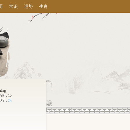
历
常识
运势
生肖
héng
笔画：15
五行：
水