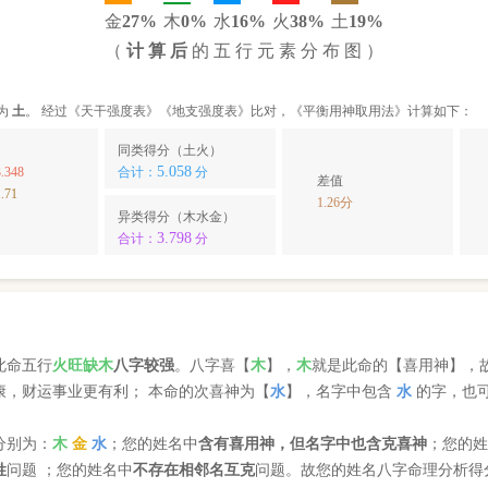
金
27%
木
0%
水
16%
火
38%
土
19%
（
计 算 后
的 五 行 元 素 分 布 图 ）
为
土
。 经过《天干强度表》《地支强度表》比对，《平衡用神取用法》计算如下：
同类得分（土火）
5.058
.348
合计：
分
差值
.71
1.26分
异类得分（木水金）
3.798
合计：
分
此命五行
火
旺缺
木
八字较强
。八字喜【
木
】，
木
就是此命的【喜用神】，
康，财运事业更有利； 本命的次喜神为【
水
】，名字中包含
水
的字，也
分别为：
木
金
水
；您的姓名中
含有喜用神，但名字中也含克喜神
；您的
姓
问题 ；您的姓名中
不存在相邻名互克
问题。故您的姓名八字命理分析得