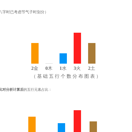
八字时已考虑节气子时划分）
2
金
0
木
1
水
3
火
2
土
（ 基 础 五 行 个 数 分 布 图 表 ）
比对分析计算后
的五行元素占比：