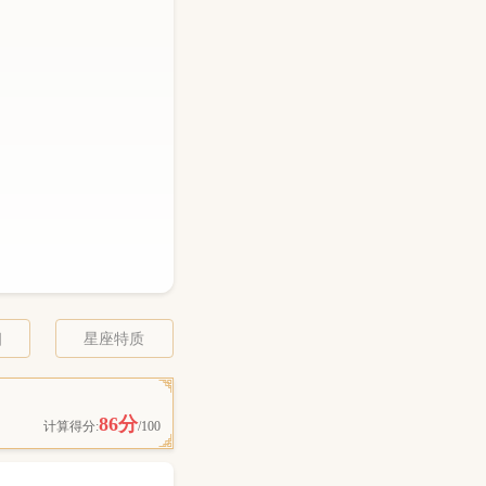
相
星座特质
86分
计算得分:
/100