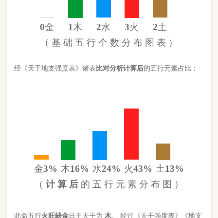
金
3%
木
16%
水
24%
火
43%
土
13%
（
计 算 后
的 五 行 元 素 分 布 图 ）
此命五行
火
旺缺
金
日主天干为
木
。 经过《天干强度表》《地支
强度表》比对，《平衡用神取用法》计算如下：
五行数值分别为
同类得分（木水）
3.52
金：.3
火：3.804
合计：
分
木：1.4
土：1.14
水：2.12
异类得分（金土火）
5.244
合计：
分
差值
八字较弱
-1.72分
八字起名分析总结