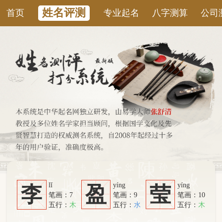
姓名评测
首页
专业起名
八字测算
公司测名
康
lǐ
yíng
yíng
李
盈
莹
笔画：7
笔画：9
笔画：10
五行：
木
五行：
水
五行：
木
系统从六个方面综合计算：