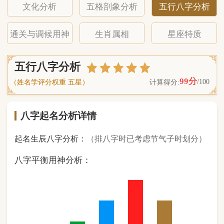
八字起名分析详情
起名生辰八字分析：
（排八字时已考虑节气子时划分）
八字平衡用神分析：
0
金
1
木
2
水
3
火
2
土
（ 基 础 五 行 个 数 分 布 图 表 ）
经《天干地支强度表》诸表
比对分析计算后
的五行元素占比：