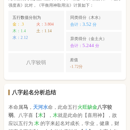
本命属
马
，
天河水
命，此命五行
火
旺缺
金
八字较
弱
。八字喜【
木
】，
木
就是此命的【喜用神】，故
应以五行为
木
的字来起名对成长，学业，健康，财
运事业更有利； 本命的次喜神为【
水
】，名字中包
含
水
的字，也可以改善运势。
李盈莹
，您的姓名五行分别为：
木
水
木
；您的姓名
中
含有喜用神，且名字中不含克喜神
；您的姓名中
含有次喜用神
；您的姓名中
不存在相邻名克姓
问题
；您的姓名中
不存在相邻名互克
问题。故您的姓名
八字命理分析得分为：
99
分。
小提示：
同类和异类得分基本相同时，五行阴阳较平衡，一生
较顺利。当同类和异类得分相差过大时，八字过强或过弱，一
生起伏较大。在起名时，就需要观察八字需要什么用神（喜
神），然后在名字当中加入相应五行属性的字即可。
版权所有©2025 中华起名网