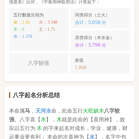
本命属
马
，
天河水
命，此命五行
火
旺缺
木
八字较
强
。八字喜【
木
】，
木
就是此命的【喜用神】，故
应以五行为
木
的字来起名对成长，学业，健康，财
运事业更有利； 本命的次喜神为【
水
】，名字中包
含
水
的字，也可以改善运势。
李宜澄
，您的姓名五行分别为：
木
木
水
；您的姓名
中
含有喜用神，且名字中不含克喜神
；您的姓名中
含有次喜用神
；您的姓名中
不存在相邻名克姓
问题
；您的姓名中
不存在相邻名互克
问题。故您的姓名
八字命理分析得分为：
99
分。
小提示：
同类和异类得分基本相同时，五行阴阳较平衡，一生
较顺利。当同类和异类得分相差过大时，八字过强或过弱，一
生起伏较大。在起名时，就需要观察八字需要什么用神（喜
神），然后在名字当中加入相应五行属性的字即可。
版权所有©2025 中华起名网