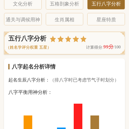
八字起名分析详情
起名生辰八字分析：
（排八字时已考虑节气子时划分）
八字平衡用神分析：
2
金
0
木
1
水
3
火
2
土
（ 基 础 五 行 个 数 分 布 图 表 ）
经《天干地支强度表》诸表
比对分析计算后
的五行元素占比：