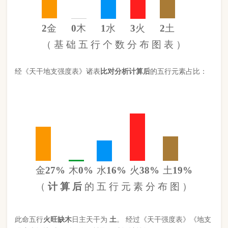
金
27%
木
0%
水
16%
火
38%
土
19%
（
计 算 后
的 五 行 元 素 分 布 图 ）
此命五行
火
旺缺
木
日主天干为
土
。 经过《天干强度表》《地支
强度表》比对，《平衡用神取用法》计算如下：
五行数值分别为
同类得分（土火）
5.058
金：2.42
火：3.348
合计：
分
木：0
土：1.71
水：1.378
异类得分（木水金）
3.798
合计：
分
差值
八字较强
1.26分
八字起名分析总结