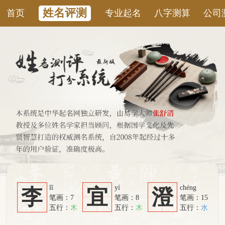
姓名评测
首页
专业起名
八字测算
公司测名
康
lǐ
yí
chéng
李
宜
澄
笔画：7
笔画：8
笔画：15
五行：
木
五行：
木
五行：
水
系统从六个方面综合计算：