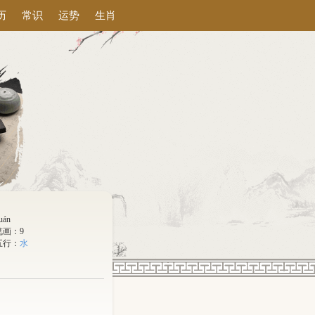
历
常识
运势
生肖
uán
笔画：9
五行：
水