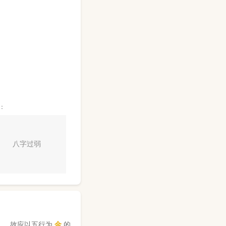
：
八字过弱
】，故应以五行为
金
的