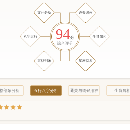
文化分析
通关调候
94
八字五行
生肖属相
分
综合评分
五格剖象
星座特质
格剖象分析
五行八字分析
通关与调候用神
生肖属