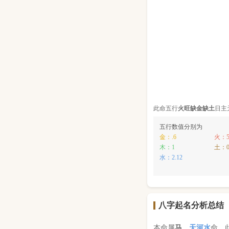
此命五行
火
旺缺
金
缺
土
日主
五行数值分别为
金：.6
火：5
木：1
土：
水：2.12
八字起名分析总结
本命属
马
，
天河水
命，