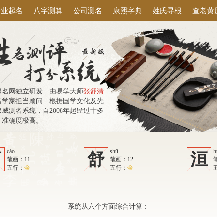
专业起名
八字测算
公司测名
康熙字典
姓氏寻根
查老黄
起名网独立研发，由易学大师
张舒清
名学家担当顾问，根据国学文化及先
威测名系统，自2008年起经过十多
，准确度极高。
cáo
shū
h
曹
舒
洹
笔画：11
笔画：12
五行：
金
五行：
金
系统从六个方面综合计算：