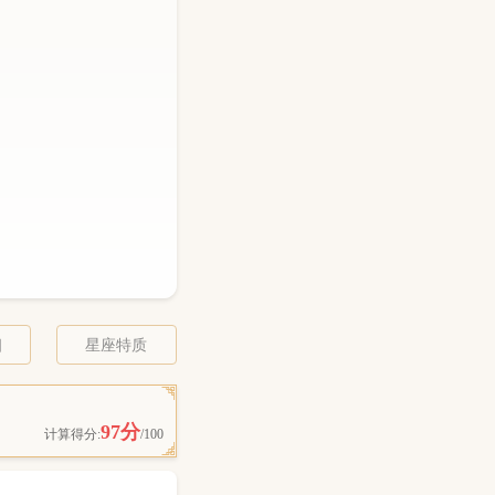
相
星座特质
97分
计算得分:
/100