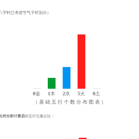
八字时已考虑节气子时划分）
0
金
1
木
2
水
5
火
0
土
（ 基 础 五 行 个 数 分 布 图 表 ）
比对分析计算后
的五行元素占比：