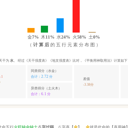
金
7%
木
11%
水
24%
火
58%
土
0%
（
计 算 后
的 五 行 元 素 分 布 图 ）
天干为
水
。 经过《天干强度表》《地支强度表》比对，《平衡用神取用法》计算如下
同类得分（水金）
2.72
.1
合计：
分
差值
0
-3.38分
异类得分（土火木）
6.1
合计：
分
此命五行
火
旺缺
金
缺
土
八字过弱
。八字喜【
金
】，
金
就是此命的【喜用神