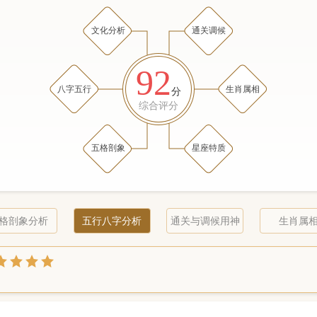
文化分析
通关调候
92
八字五行
生肖属相
分
综合评分
五格剖象
星座特质
格剖象分析
五行八字分析
通关与调候用神
生肖属