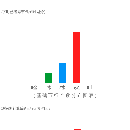
八字时已考虑节气子时划分）
0
金
1
木
2
水
5
火
0
土
（ 基 础 五 行 个 数 分 布 图 表 ）
比对分析计算后
的五行元素占比：