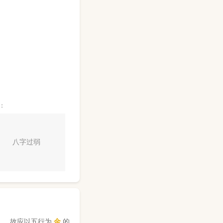
：
八字过弱
】，故应以五行为
金
的