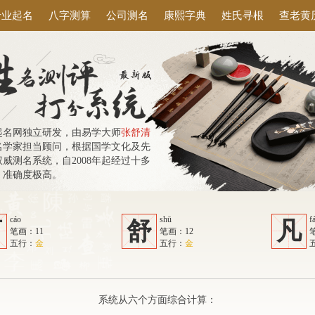
专业起名
八字测算
公司测名
康熙字典
姓氏寻根
查老黄
起名网独立研发，由易学大师
张舒清
名学家担当顾问，根据国学文化及先
威测名系统，自2008年起经过十多
，准确度极高。
cáo
shū
f
曹
舒
凡
笔画：11
笔画：12
五行：
金
五行：
金
系统从六个方面综合计算：