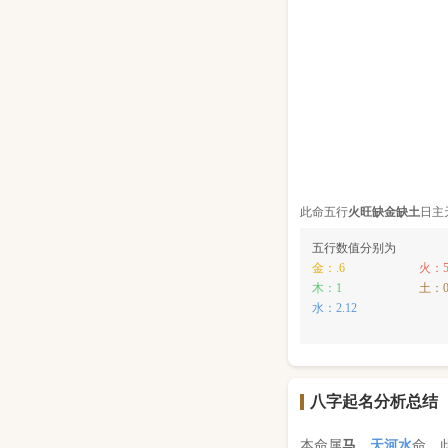
此命五行
火
旺缺
金
缺
土
日主
五行数值分别为
金：.6
火：5
木：1
土：
水：2.12
八字起名分析总结
本命属
马
，
天河水
命，