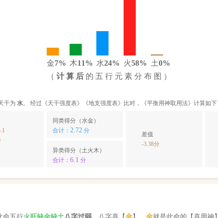
金
7%
木
11%
水
24%
火
58%
土
0%
（
计 算 后
的 五 行 元 素 分 布 图 ）
天干为
水
。 经过《天干强度表》《地支强度表》比对，《平衡用神取用法》计算如下
同类得分（水金）
2.72
.1
合计：
分
差值
0
-3.38分
异类得分（土火木）
6.1
合计：
分
此命五行
火
旺缺
金
缺
土
八字过弱
。八字喜【
金
】，
金
就是此命的【喜用神