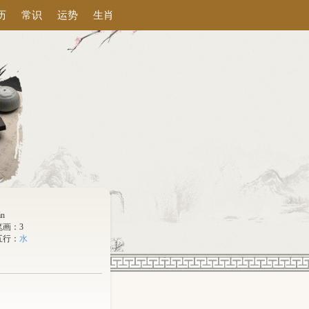
历
常识
运势
生肖
án
笔画：3
五行：
水