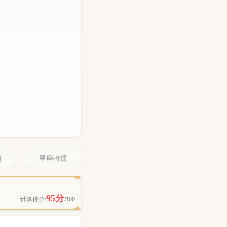
相
星座特质
95分
计算得分:
/100