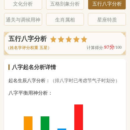
八字起名分析详情
起名生辰八字分析：
（排八字时已考虑节气子时划分）
八字平衡用神分析：
2
金
2
木
1
水
3
火
0
土
（ 基 础 五 行 个 数 分 布 图 表 ）
经《天干地支强度表》诸表
比对分析计算后
的五行元素占比：