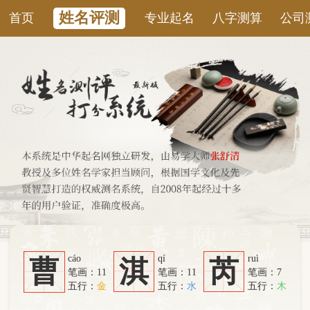
姓名评测
首页
专业起名
八字测算
公司测名
康
cáo
qí
ruì
曹
淇
芮
笔画：11
笔画：11
笔画：7
五行：
金
五行：
水
五行：
木
系统从六个方面综合计算：