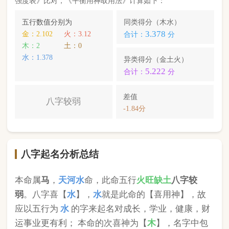
本命属
马
，
天河水
命，此命五行
火
旺缺
土
八字较
弱
。八字喜【
水
】，
水
就是此命的【喜用神】，故
应以五行为
水
的字来起名对成长，学业，健康，财
运事业更有利； 本命的次喜神为【
木
】，名字中包
含
木
的字，也可以改善运势。
曹淇芮
，您的姓名五行分别为：
金
水
木
；您的姓名
中
含有喜用神，且名字中不含克喜神
；您的姓名中
含有次喜用神
；您的姓名中
不存在相邻名克姓
问题
；您的姓名中
不存在相邻名互克
问题。故您的姓名
八字命理分析得分为：
97
分。
小提示：
同类和异类得分基本相同时，五行阴阳较平衡，一生
较顺利。当同类和异类得分相差过大时，八字过强或过弱，一
生起伏较大。在起名时，就需要观察八字需要什么用神（喜
神），然后在名字当中加入相应五行属性的字即可。
版权所有©2025 中华起名网