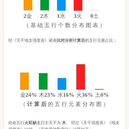
金
24%
木
23%
水
16%
火
36%
土
0%
（
计 算 后
的 五 行 元 素 分 布 图 ）
此命五行
火
旺缺
土
日主天干为
木
。 经过《天干强度表》《地支
强度表》比对，《平衡用神取用法》计算如下：
五行数值分别为
同类得分（木水）
3.378
金：2.102
火：3.12
合计：
分
木：2
土：0
水：1.378
异类得分（金土火）
5.222
合计：
分
差值
八字较弱
-1.84分
八字起名分析总结