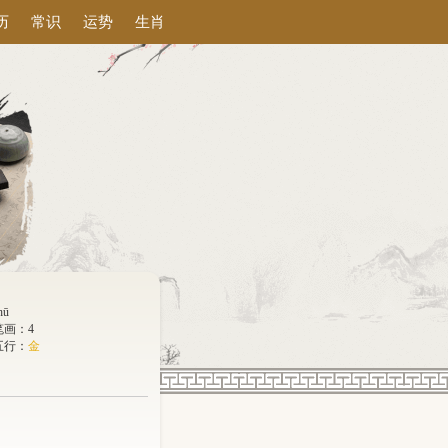
历
常识
运势
生肖
hū
笔画：4
五行：
金