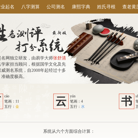
专业起名
八字测算
公司测名
康熙字典
姓氏寻根
查老黄
起名网独立研发，由易学大师
张舒清
名学家担当顾问，根据国学文化及先
威测名系统，自2008年起经过十多
，准确度极高。
cáo
yún
s
曹
云
书
笔画：11
笔画：4
五行：
金
五行：
水
系统从六个方面综合计算：