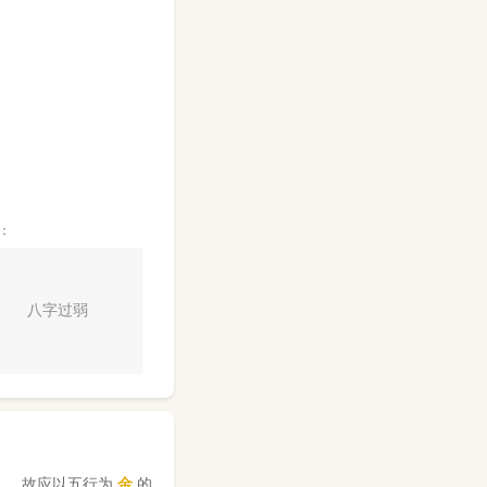
：
八字过弱
】，故应以五行为
金
的