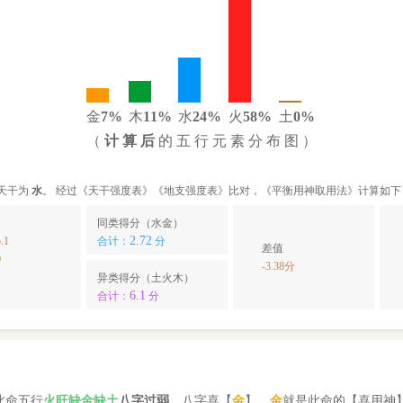
金
7%
木
11%
水
24%
火
58%
土
0%
（
计 算 后
的 五 行 元 素 分 布 图 ）
天干为
水
。 经过《天干强度表》《地支强度表》比对，《平衡用神取用法》计算如下
同类得分（水金）
2.72
.1
合计：
分
差值
0
-3.38分
异类得分（土火木）
6.1
合计：
分
此命五行
火
旺缺
金
缺
土
八字过弱
。八字喜【
金
】，
金
就是此命的【喜用神