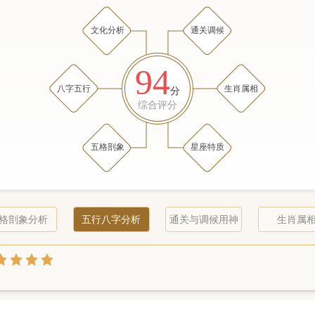
文化分析
通关调候
94
八字五行
生肖属相
分
综合评分
五格剖象
星座特质
格剖象分析
五行八字分析
通关与调候用神
生肖属