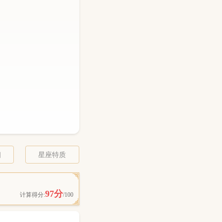
相
星座特质
97分
计算得分:
/100