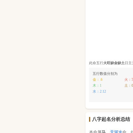
此命五行
火
旺缺
金
缺
土
日主
五行数值分别为
金：.6
火：5
木：1
土：
水：2.12
八字起名分析总结
本命属
马
，
天河水
命，