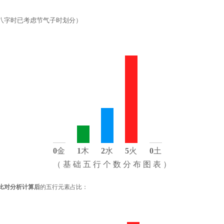
八字时已考虑节气子时划分）
0
金
1
木
2
水
5
火
0
土
（ 基 础 五 行 个 数 分 布 图 表 ）
比对分析计算后
的五行元素占比：