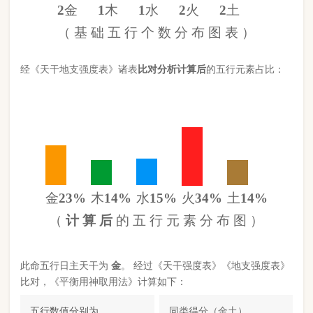
金
23%
木
14%
水
15%
火
34%
土
14%
（
计 算 后
的 五 行 元 素 分 布 图 ）
此命五行
日主天干为
金
。 经过《天干强度表》《地支强度表》
比对，《平衡用神取用法》计算如下：
五行数值分别为
同类得分（金土）
3.2
金：2
火：3
合计：
分
木：1.2
土：1.2
水：1.3
异类得分（火木水）
5.5
合计：
分
差值
八字过弱
-2.30分
八字起名分析总结
本命属
羊
，
沙中金
命，此命五行
八字过弱
。八字喜
【
土
】，
土
就是此命的【喜用神】，故应以五行为