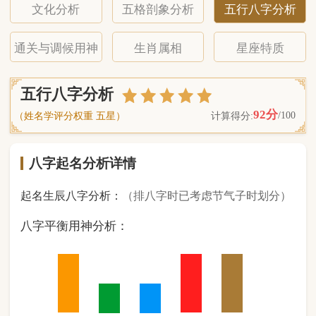
八字起名分析详情
起名生辰八字分析：
（排八字时已考虑节气子时划分）
八字平衡用神分析：
2
金
1
木
1
水
2
火
2
土
（ 基 础 五 行 个 数 分 布 图 表 ）
经《天干地支强度表》诸表
比对分析计算后
的五行元素占比：