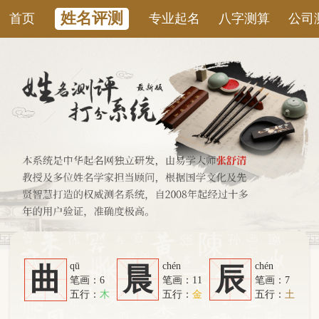
姓名评测
首页
专业起名
八字测算
公司测名
康
qū
chén
chén
曲
晨
辰
笔画：6
笔画：11
笔画：7
五行：
木
五行：
金
五行：
土
系统从六个方面综合计算：