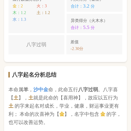
土
的字来起名对成长，学业，健康，财运事业更有
利； 本命的次喜神为【
金
】，名字中包含
金
的字，
也可以改善运势。
曲晨辰
，您的姓名五行分别为：
木
金
土
；您的姓名
中
含有喜用神，且名字中不含克喜神
；您的姓名中
含有次喜用神
；您的姓名中
存在相邻名克姓
问题 ；
您的姓名中
不存在相邻名互克
问题。故您的姓名八
字命理分析得分为：
92
分。
小提示：
同类和异类得分基本相同时，五行阴阳较平衡，一生
较顺利。当同类和异类得分相差过大时，八字过强或过弱，一
生起伏较大。在起名时，就需要观察八字需要什么用神（喜
神），然后在名字当中加入相应五行属性的字即可。
版权所有©2025 中华起名网