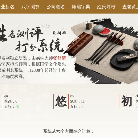
专业起名
八字测算
公司测名
康熙字典
姓氏寻根
查老黄
起名网独立研发，由易学大师
张舒清
名学家担当顾问，根据国学文化及先
威测名系统，自2008年起经过十多
，准确度极高。
qū
yōu
c
曲
悠
初
笔画：6
笔画：11
五行：
木
五行：
土
系统从六个方面综合计算：