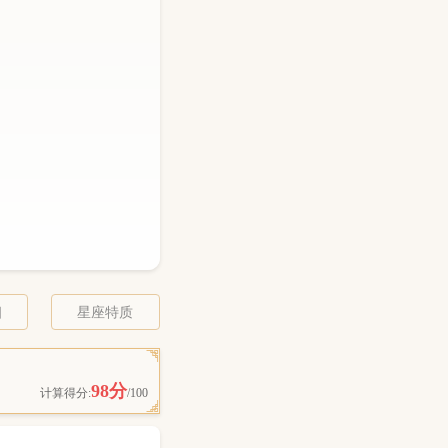
相
星座特质
98分
计算得分:
/100