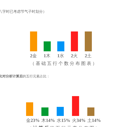
八字时已考虑节气子时划分）
2
金
1
木
1
水
2
火
2
土
（ 基 础 五 行 个 数 分 布 图 表 ）
比对分析计算后
的五行元素占比：
金
23%
木
14%
水
15%
火
34%
土
14%