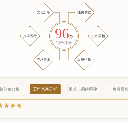
文化分析
通关调候
96
八字五行
生肖属相
分
综合评分
五格剖象
星座特质
格剖象分析
五行八字分析
通关与调候用神
生肖属