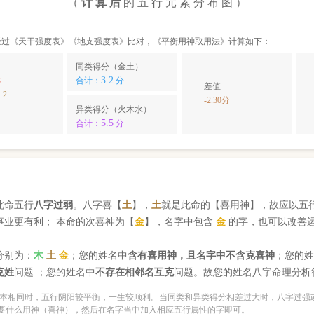
（
计 算 后
的 五 行 元 素 分 布 图 ）
经过《天干强度表》《地支强度表》比对，《平衡用神取用法》计算如下：
同类得分（金土）
3.2
3
合计：
分
差值
.2
-2.30分
异类得分（火木水）
5.5
合计：
分
此命五行
八字过弱
。八字喜【
土
】，
土
就是此命的【喜用神】，故应以五
事业更有利； 本命的次喜神为【
金
】，名字中包含
金
的字，也可以改善
分别为：
木
土
金
；您的姓名中
含有喜用神，且名字中不含克喜神
；您的
克姓
问题 ；您的姓名中
不存在相邻名互克
问题。故您的姓名八字命理分析
本相同时，五行阴阳较平衡，一生较顺利。当同类和异类得分相差过大时，八字过强
要什么用神（喜神），然后在名字当中加入相应五行属性的字即可。