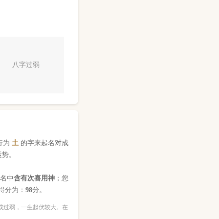
八字过弱
行为
土
的字来起名对成
运势。
姓名中
含有次喜用神
；您
得分为：
98
分。
或过弱，一生起伏较大。在