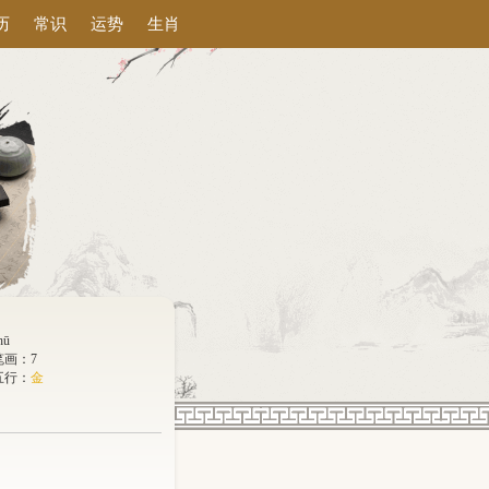
历
常识
运势
生肖
hū
笔画：7
五行：
金