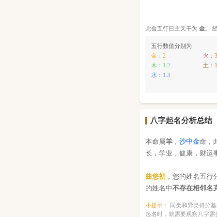
此命五行
日主天干为
金
。 
五行数值分别为
金：2
火：
木：1.2
土：1
水：1.3
八字起名分析总结
本命属
羊
，
沙中金
命，
长，学业，健康，财运
曲悠初
，您的姓名五行
的姓名中
不存在相邻名
小提示：
同类和异类得分基
起名时，就需要观察八字需