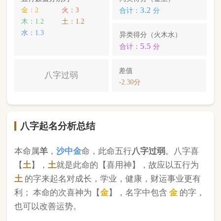
土
的字来起名对成长，学业，健康，财运事业更有
利； 本命的次喜神为【
金
】，名字中包含
金
的字，
也可以改善运势。
曲婉慈
，您的姓名五行分别为：
木
土
金
；您的姓名
中
含有喜用神，且名字中不含克喜神
；您的姓名中
含有次喜用神
；您的姓名中
不存在相邻名克姓
问题
；您的姓名中
不存在相邻名互克
问题。故您的姓名
八字命理分析得分为：
95
分。
小提示：
同类和异类得分基本相同时，五行阴阳较平衡，一生
较顺利。当同类和异类得分相差过大时，八字过强或过弱，一
生起伏较大。在起名时，就需要观察八字需要什么用神（喜
神），然后在名字当中加入相应五行属性的字即可。
版权所有©2025 中华起名网