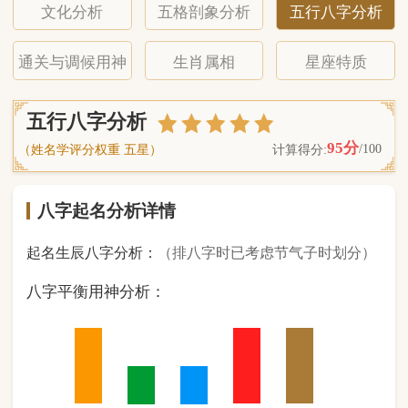
八字起名分析详情
起名生辰八字分析：
（排八字时已考虑节气子时划分）
八字平衡用神分析：
2
金
1
木
1
水
2
火
2
土
（ 基 础 五 行 个 数 分 布 图 表 ）
经《天干地支强度表》诸表
比对分析计算后
的五行元素占比：