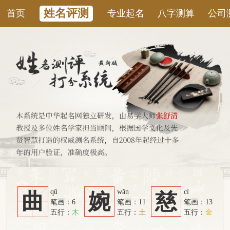
姓名评测
首页
专业起名
八字测算
公司测名
康
qū
wǎn
cí
曲
婉
慈
笔画：6
笔画：11
笔画：13
五行：
木
五行：
土
五行：
金
系统从六个方面综合计算：