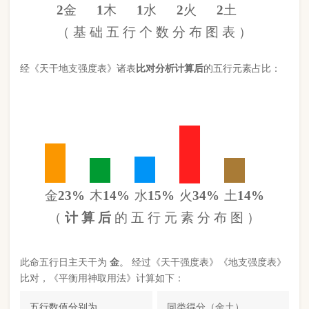
金
23%
木
14%
水
15%
火
34%
土
14%
（
计 算 后
的 五 行 元 素 分 布 图 ）
此命五行
日主天干为
金
。 经过《天干强度表》《地支强度表》
比对，《平衡用神取用法》计算如下：
五行数值分别为
同类得分（金土）
3.2
金：2
火：3
合计：
分
木：1.2
土：1.2
水：1.3
异类得分（火木水）
5.5
合计：
分
差值
八字过弱
-2.30分
八字起名分析总结
本命属
羊
，
沙中金
命，此命五行
八字过弱
。八字喜
【
土
】，
土
就是此命的【喜用神】，故应以五行为