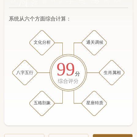
文化分析
通关调候
99
八字五行
生肖属相
分
综合评分
五格剖象
星座特质
文化分析
五格剖象分析
五行八字分析
通关与调候用神
生肖属相
星座特质
五行八字分析
98分
/100
（姓名学评分权重 五星）
计算得分: