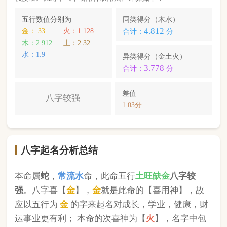
强
。八字喜【
金
】，
金
就是此命的【喜用神】，故
应以五行为
金
的字来起名对成长，学业，健康，财
运事业更有利； 本命的次喜神为【
火
】，名字中包
含
火
的字，也可以改善运势。
徐涔善
，您的姓名五行分别为：
金
水
金
；您的姓名
中
含有喜用神，且名字中不含克喜神
；您的姓名中
不含有次喜用神
；您的姓名中
不存在相邻名克姓
问
题 ；您的姓名中
不存在相邻名互克
问题。故您的姓
名八字命理分析得分为：
98
分。
小提示：
同类和异类得分基本相同时，五行阴阳较平衡，一生
较顺利。当同类和异类得分相差过大时，八字过强或过弱，一
生起伏较大。在起名时，就需要观察八字需要什么用神（喜
神），然后在名字当中加入相应五行属性的字即可。
版权所有©2025 中华起名网