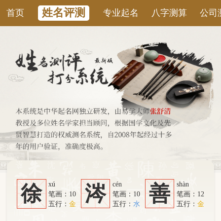
姓名评测
首页
专业起名
八字测算
公司测名
康
xú
cén
shàn
徐
涔
善
笔画：10
笔画：10
笔画：12
五行：
金
五行：
水
五行：
金
系统从六个方面综合计算：