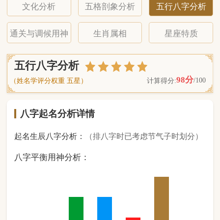
八字起名分析详情
起名生辰八字分析：
（排八字时已考虑节气子时划分）
八字平衡用神分析：
0
金
2
木
2
水
1
火
3
土
（ 基 础 五 行 个 数 分 布 图 表 ）
经《天干地支强度表》诸表
比对分析计算后
的五行元素占比：