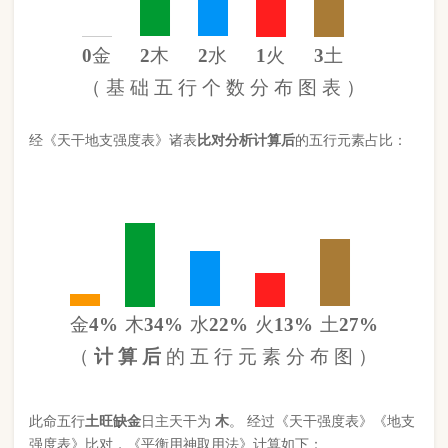
金
4%
木
34%
水
22%
火
13%
土
27%
（
计 算 后
的 五 行 元 素 分 布 图 ）
此命五行
土
旺缺
金
日主天干为
木
。 经过《天干强度表》《地支
强度表》比对，《平衡用神取用法》计算如下：
五行数值分别为
同类得分（木水）
4.812
金：.33
火：1.128
合计：
分
木：2.912
土：2.32
水：1.9
异类得分（金土火）
3.778
合计：
分
差值
八字较强
1.03分
八字起名分析总结
本命属
蛇
，
常流水
命，此命五行
土
旺缺
金
八字较