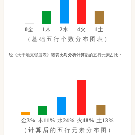
金
3%
木
11%
水
24%
火
48%
土
13%
（
计 算 后
的 五 行 元 素 分 布 图 ）
此命五行
火
旺缺
金
日主天干为
水
。 经过《天干强度表》《地支
强度表》比对，《平衡用神取用法》计算如下：
五行数值分别为
同类得分（水金）
2.42
金：.3
火：4.26
合计：
分
木：1
土：1.14
水：2.12
异类得分（土火木）
6.4
合计：
分
差值
八字过弱
-3.98分