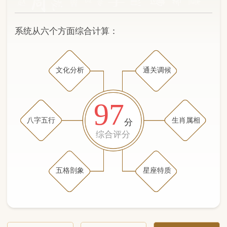
文化分析
通关调候
97
八字五行
生肖属相
分
综合评分
五格剖象
星座特质
文化分析
五格剖象分析
五行八字分析
通关与调候用神
生肖属相
星座特质
五行八字分析
99分
/100
（姓名学评分权重 五星）
计算得分: