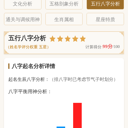
八字起名分析详情
起名生辰八字分析：
（排八字时已考虑节气子时划分）
八字平衡用神分析：
0
金
1
木
2
水
4
火
1
土
（ 基 础 五 行 个 数 分 布 图 表 ）
经《天干地支强度表》诸表
比对分析计算后
的五行元素占比：