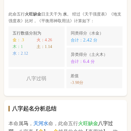
八字起名分析总结
本命属
马
，
天河水
命，此命五行
火
旺缺
金
八字过
弱
。八字喜【
金
】，
金
就是此命的【喜用神】，故
应以五行为
金
的字来起名对成长，学业，健康，财
运事业更有利； 本命的次喜神为【
水
】，名字中包
含
水
的字，也可以改善运势。
张钰曼
，您的姓名五行分别为：
火
金
水
；您的姓名
中
含有喜用神，且名字中不含克喜神
；您的姓名中
含有次喜用神
；您的姓名中
不存在相邻名克姓
问题
；您的姓名中
不存在相邻名互克
问题。故您的姓名
八字命理分析得分为：
99
分。
小提示：
同类和异类得分基本相同时，五行阴阳较平衡，一生
较顺利。当同类和异类得分相差过大时，八字过强或过弱，一
生起伏较大。在起名时，就需要观察八字需要什么用神（喜
神），然后在名字当中加入相应五行属性的字即可。