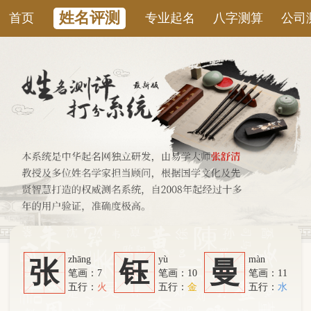
姓名评测
首页
专业起名
八字测算
公司测名
康
zhāng
yù
màn
张
钰
曼
笔画：7
笔画：10
笔画：11
五行：
火
五行：
金
五行：
水
系统从六个方面综合计算：