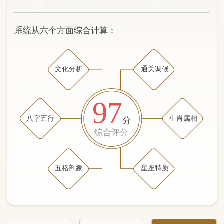
文化分析
通关调候
97
八字五行
生肖属相
分
综合评分
五格剖象
星座特质
文化分析
五格剖象分析
五行八字分析
通关与调候用神
生肖属相
星座特质
五行八字分析
99分
/100
（姓名学评分权重 五星）
计算得分: