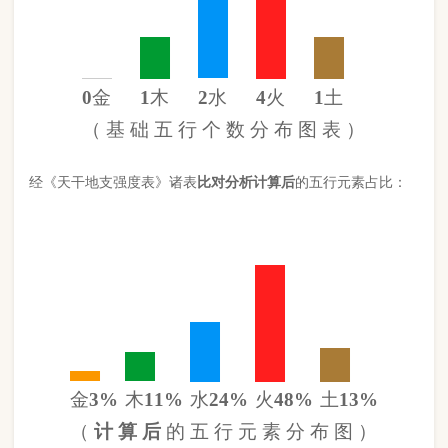
金
3%
木
11%
水
24%
火
48%
土
13%
（
计 算 后
的 五 行 元 素 分 布 图 ）
此命五行
火
旺缺
金
日主天干为
水
。 经过《天干强度表》《地支
强度表》比对，《平衡用神取用法》计算如下：
五行数值分别为
同类得分（水金）
2.42
金：.3
火：4.26
合计：
分
木：1
土：1.14
水：2.12
异类得分（土火木）
6.4
合计：
分
差值
八字过弱
-3.98分