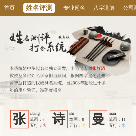
姓名评测
首页
专业起名
八字测算
公司测名
康
zhāng
shī
màn
张
诗
曼
笔画：7
笔画：8
笔画：11
五行：
火
五行：
金
五行：
水
系统从六个方面综合计算：