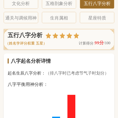
八字起名分析详情
起名生辰八字分析：
（排八字时已考虑节气子时划分）
八字平衡用神分析：
0
金
1
木
2
水
4
火
1
土
（ 基 础 五 行 个 数 分 布 图 表 ）
经《天干地支强度表》诸表
比对分析计算后
的五行元素占比：