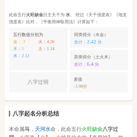
八字起名分析总结
本命属
马
，
天河水
命，此命五行
火
旺缺
金
八字过
弱
。八字喜【
金
】，
金
就是此命的【喜用神】，故
应以五行为
金
的字来起名对成长，学业，健康，财
运事业更有利； 本命的次喜神为【
水
】，名字中包
含
水
的字，也可以改善运势。
张诗曼
，您的姓名五行分别为：
火
金
水
；您的姓名
中
含有喜用神，且名字中不含克喜神
；您的姓名中
含有次喜用神
；您的姓名中
不存在相邻名克姓
问题
；您的姓名中
不存在相邻名互克
问题。故您的姓名
八字命理分析得分为：
99
分。
小提示：
同类和异类得分基本相同时，五行阴阳较平衡，一生
较顺利。当同类和异类得分相差过大时，八字过强或过弱，一
生起伏较大。在起名时，就需要观察八字需要什么用神（喜
神），然后在名字当中加入相应五行属性的字即可。