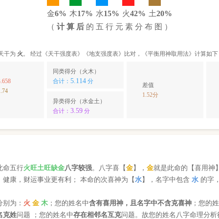
金
6%
木
17%
水
15%
火
42%
土
20%
（
计 算 后
的 五 行 元 素 分 布 图 ）
天干为
火
。 经过《天干强度表》《地支强度表》比对，《平衡用神取用法》计算如下
同类得分（火木）
5.114
.658
合计：
分
差值
.74
1.52分
异类得分（水金土）
3.59
合计：
分
此命五行
火
旺
土
旺缺
金
八字较强
。八字喜【
金
】，
金
就是此命的【喜用神
，健康，财运事业更有利； 本命的次喜神为【
水
】，名字中包含
水
的字
分别为：
火
金
木
；您的姓名中
含有喜用神，且名字中不含克喜神
；您的
名克姓
问题 ；您的姓名中
存在相邻名互克
问题。故您的姓名八字命理分析