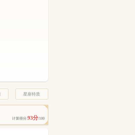
相
星座特质
93分
计算得分:
/100