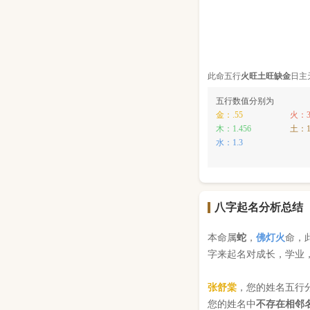
此命五行
火
旺
土
旺缺
金
日主
五行数值分别为
金：.55
火：3
木：1.456
土：1
水：1.3
八字起名分析总结
本命属
蛇
，
佛灯火
命，
字来起名对成长，学业
张舒棠
，您的姓名五行
您的姓名中
不存在相邻