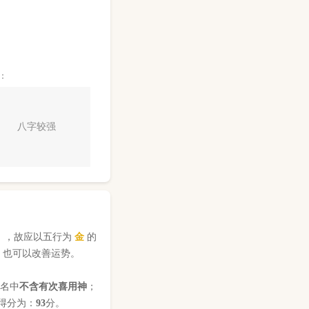
：
八字较强
】，故应以五行为
金
的
，也可以改善运势。
姓名中
不含有次喜用神
；
得分为：
93
分。