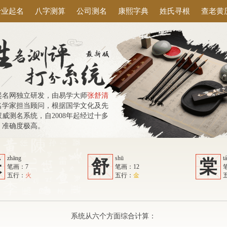
专业起名
八字测算
公司测名
康熙字典
姓氏寻根
查老黄
起名网独立研发，由易学大师
张舒清
名学家担当顾问，根据国学文化及先
威测名系统，自2008年起经过十多
，准确度极高。
zhāng
shū
t
张
舒
棠
笔画：7
笔画：12
五行：
火
五行：
金
系统从六个方面综合计算：