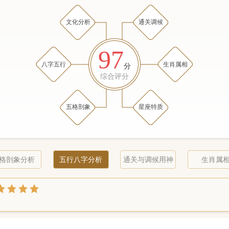
文化分析
通关调候
97
八字五行
生肖属相
分
综合评分
五格剖象
星座特质
格剖象分析
五行八字分析
通关与调候用神
生肖属