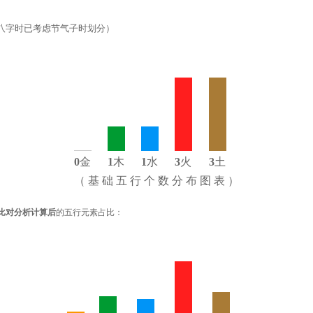
八字时已考虑节气子时划分）
0
金
1
木
1
水
3
火
3
土
（ 基 础 五 行 个 数 分 布 图 表 ）
比对分析计算后
的五行元素占比：