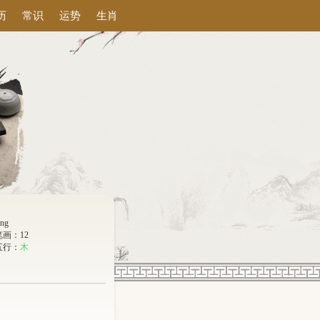
历
常识
运势
生肖
áng
笔画：12
五行：
木