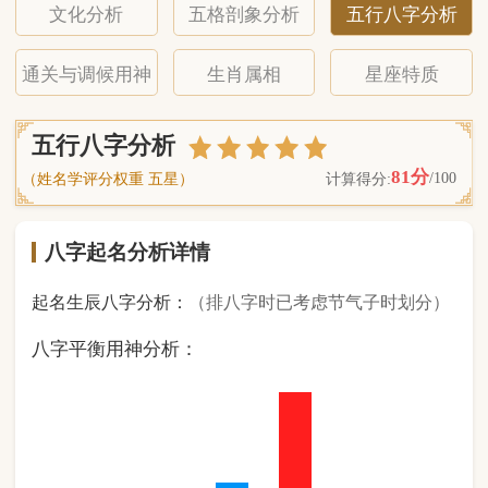
八字起名分析详情
起名生辰八字分析：
（排八字时已考虑节气子时划分）
八字平衡用神分析：
0
金
1
木
2
水
4
火
1
土
（ 基 础 五 行 个 数 分 布 图 表 ）
经《天干地支强度表》诸表
比对分析计算后
的五行元素占比：