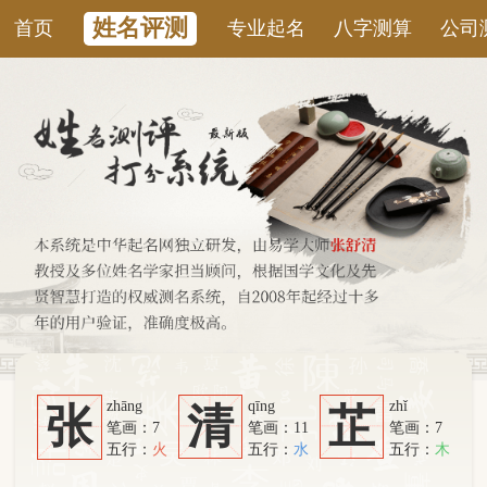
姓名评测
首页
专业起名
八字测算
公司测名
康
zhāng
qīng
zhǐ
张
清
芷
笔画：7
笔画：11
笔画：7
五行：
火
五行：
水
五行：
木
系统从六个方面综合计算：