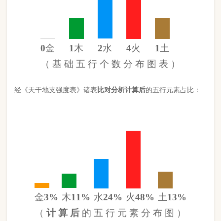
金
3%
木
11%
水
24%
火
48%
土
13%
（
计 算 后
的 五 行 元 素 分 布 图 ）
此命五行
火
旺缺
金
日主天干为
水
。 经过《天干强度表》《地支
强度表》比对，《平衡用神取用法》计算如下：
五行数值分别为
同类得分（水金）
2.42
金：.3
火：4.26
合计：
分
木：1
土：1.14
水：2.12
异类得分（土火木）
6.4
合计：
分
差值
八字过弱
-3.98分