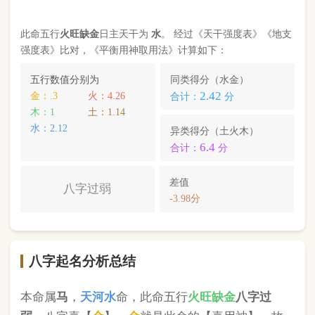
八字起名分析总结
本命属
马
，
天河水
命，此命五行
火
旺缺
金
八字过
弱
。八字喜【
金
】，
金
就是此命的【喜用神】，故
应以五行为
金
的字来起名对成长，学业，健康，财
运事业更有利； 本命的次喜神为【
水
】，名字中包
含
水
的字，也可以改善运势。
张清芷
，您的姓名五行分别为：
火
水
木
；您的姓名
中
不含喜用神，名字中也不含克喜神
；您的姓名中
含有次喜用神
；您的姓名中
存在相邻名克姓
问题 ；
您的姓名中
不存在相邻名互克
问题。故您的姓名八
字命理分析得分为：
81
分。
小提示：
同类和异类得分基本相同时，五行阴阳较平衡，一生
较顺利。当同类和异类得分相差过大时，八字过强或过弱，一
生起伏较大。在起名时，就需要观察八字需要什么用神（喜
神），然后在名字当中加入相应五行属性的字即可。