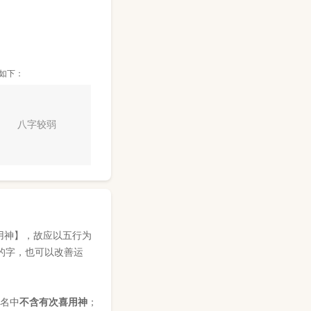
如下：
八字较弱
用神】，故应以五行为
的字，也可以改善运
姓名中
不含有次喜用神
；