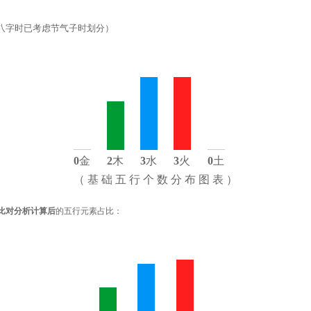
八字时已考虑节气子时划分）
0
金
2
木
3
水
3
火
0
土
（ 基 础 五 行 个 数 分 布 图 表 ）
比对分析计算后
的五行元素占比：