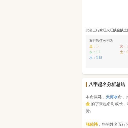
此命五行
水
旺
火
旺缺
金
缺
土
五行数值分别为
金：.3
火：3
木：1.7
土：
水：3.18
八字起名分析总结
本命属
马
，
天河水
命，
金
的字来起名对成长，
势。
张佑祎
，您的姓名五行