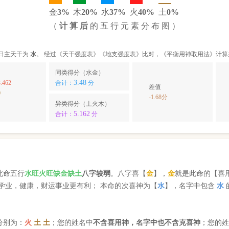
金
3%
木
20%
水
37%
火
40%
土
0%
（
计 算 后
的 五 行 元 素 分 布 图 ）
日主天干为
水
。 经过《天干强度表》《地支强度表》比对，《平衡用神取用法》计算
同类得分（水金）
3.48
.462
合计：
分
差值
0
-1.68分
异类得分（土火木）
5.162
合计：
分
此命五行
水
旺
火
旺缺
金
缺
土
八字较弱
。八字喜【
金
】，
金
就是此命的【喜
学业，健康，财运事业更有利； 本命的次喜神为【
水
】，名字中包含
水
分别为：
火
土
土
；您的姓名中
不含喜用神，名字中也不含克喜神
；您的