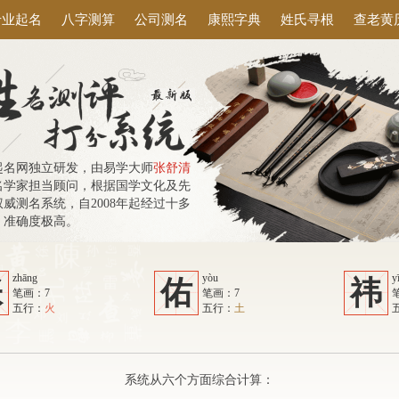
专业起名
八字测算
公司测名
康熙字典
姓氏寻根
查老黄
起名网独立研发，由易学大师
张舒清
名学家担当顾问，根据国学文化及先
威测名系统，自2008年起经过十多
，准确度极高。
zhāng
yòu
y
张
佑
祎
笔画：7
笔画：7
五行：
火
五行：
土
系统从六个方面综合计算：