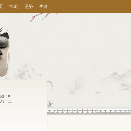
历
常识
运势
生肖
ī
笔画：8
五行：
土