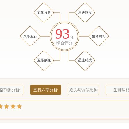
文化分析
通关调候
93
八字五行
生肖属相
分
综合评分
五格剖象
星座特质
格剖象分析
五行八字分析
通关与调候用神
生肖属