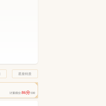
相
星座特质
86分
计算得分:
/100