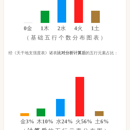
金
3%
木
10%
水
24%
火
56%
土
6%
（
计 算 后
的 五 行 元 素 分 布 图 ）
此命五行
火
旺缺
金
日主天干为
水
。 经过《天干强度表》《地支
强度表》比对，《平衡用神取用法》计算如下：
五行数值分别为
同类得分（水金）
2.42
金：.3
火：4.944
合计：
分
木：.9
土：.57
水：2.12
异类得分（土火木）
6.414
合计：
分
差值
八字过弱
-3.99分