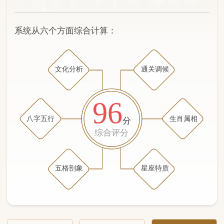
文化分析
通关调候
96
八字五行
生肖属相
分
综合评分
五格剖象
星座特质
文化分析
五格剖象分析
五行八字分析
通关与调候用神
生肖属相
星座特质
五行八字分析
95分
/100
（姓名学评分权重 五星）
计算得分: