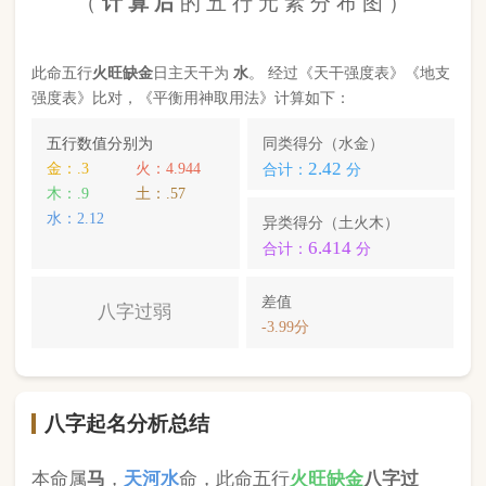
八字起名分析总结
本命属
马
，
天河水
命，此命五行
火
旺缺
金
八字过
弱
。八字喜【
金
】，
金
就是此命的【喜用神】，故
应以五行为
金
的字来起名对成长，学业，健康，财
运事业更有利； 本命的次喜神为【
水
】，名字中包
含
水
的字，也可以改善运势。
宋梓溢
，您的姓名五行分别为：
金
木
水
；您的姓名
中
含有喜用神，且名字中不含克喜神
；您的姓名中
含有次喜用神
；您的姓名中
不存在相邻名克姓
问题
；您的姓名中
不存在相邻名互克
问题。故您的姓名
八字命理分析得分为：
95
分。
小提示：
同类和异类得分基本相同时，五行阴阳较平衡，一生
较顺利。当同类和异类得分相差过大时，八字过强或过弱，一
生起伏较大。在起名时，就需要观察八字需要什么用神（喜
神），然后在名字当中加入相应五行属性的字即可。