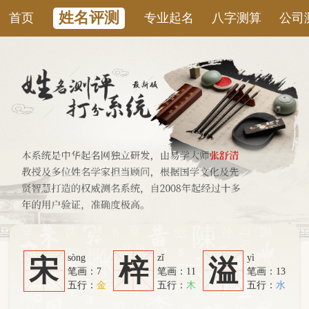
姓名评测
首页
专业起名
八字测算
公司测名
康
sòng
zǐ
yì
宋
梓
溢
笔画：7
笔画：11
笔画：13
五行：
金
五行：
木
五行：
水
系统从六个方面综合计算：