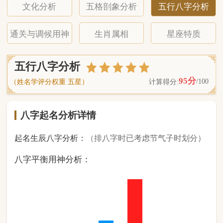
八字起名分析详情
起名生辰八字分析：
（排八字时已考虑节气子时划分）
八字平衡用神分析：
0
金
1
木
2
水
4
火
1
土
（ 基 础 五 行 个 数 分 布 图 表 ）
经《天干地支强度表》诸表
比对分析计算后
的五行元素占比：