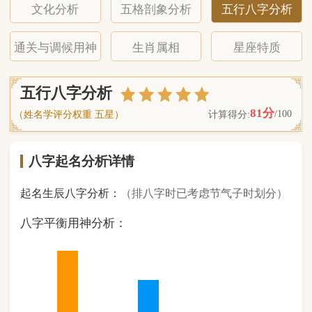
八字起名分析详情
起名生辰八字分析：
（排八字时已考虑节气子时划分）
八字平衡用神分析：
4
金
0
木
3
水
0
火
1
土
（ 基 础 五 行 个 数 分 布 图 表 ）
经《天干地支强度表》诸表
比对分析计算后
的五行元素占比：