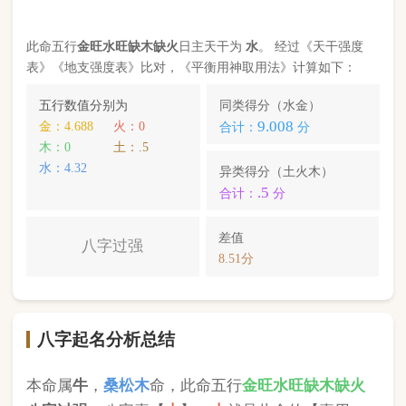
八字起名分析总结
本命属
牛
，
桑松木
命，此命五行
金
旺
水
旺缺
木
缺
火
八字过强
。八字喜【
火
】，
火
就是此命的【喜用
神】，故应以五行为
火
的字来起名对成长，学业，
健康，财运事业更有利； 本命的次喜神为【
木
】，
名字中包含
木
的字，也可以改善运势。
姜玉超
，您的姓名五行分别为：
木
木
金
；您的姓名
中
不含喜用神，名字中也不含克喜神
；您的姓名中
含有次喜用神
；您的姓名中
不存在相邻名克姓
问题
；您的姓名中
存在相邻名互克
问题。故您的姓名八
字命理分析得分为：
81
分。
小提示：
同类和异类得分基本相同时，五行阴阳较平衡，一生
较顺利。当同类和异类得分相差过大时，八字过强或过弱，一
生起伏较大。在起名时，就需要观察八字需要什么用神（喜
神），然后在名字当中加入相应五行属性的字即可。