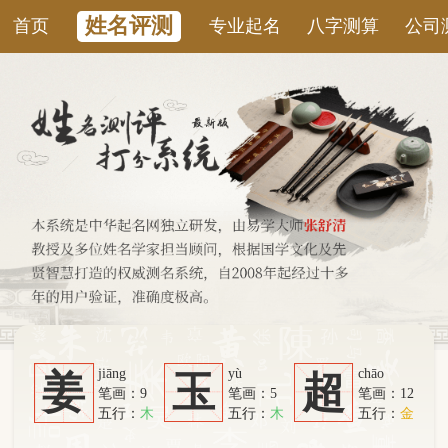
姓名评测
首页
专业起名
八字测算
公司测名
康
jiāng
yù
chāo
姜
玉
超
笔画：9
笔画：5
笔画：12
五行：
木
五行：
木
五行：
金
系统从六个方面综合计算：