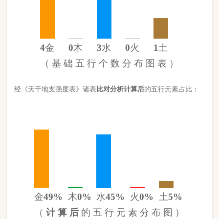
金
49%
木
0%
水
45%
火
0%
土
5%
（
计 算 后
的 五 行 元 素 分 布 图 ）
此命五行
金
旺
水
旺缺
木
缺
火
日主天干为
水
。 经过《天干强度
表》《地支强度表》比对，《平衡用神取用法》计算如下：
五行数值分别为
同类得分（水金）
9.008
金：4.688
火：0
合计：
分
木：0
土：.5
水：4.32
异类得分（土火木）
.5
合计：
分
差值
八字过强
8.51分