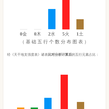
金
3%
木
3%
水
20%
火
60%
土
13%
（
计 算 后
的 五 行 元 素 分 布 图 ）
此命五行
火
旺缺
金
缺
木
日主天干为
火
。 经过《天干强度表》
《地支强度表》比对，《平衡用神取用法》计算如下：
五行数值分别为
同类得分（火木）
5.7
金：.3
火：5.4
合计：
分
木：.3
土：1.14
水：1.802
异类得分（水金土）
3.242
合计：
分
差值
八字过强