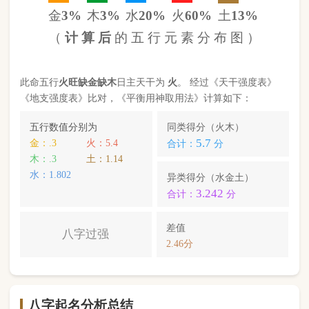
2.46分
八字起名分析总结
本命属
马
，
天河水
命，此命五行
火
旺缺
金
缺
木
八字
过强
。八字喜【
金
】，
金
就是此命的【喜用神】，
故应以五行为
金
的字来起名对成长，学业，健康，
财运事业更有利； 本命的次喜神为【
土
】，名字中
包含
土
的字，也可以改善运势。
周钧楠
，您的姓名五行分别为：
金
金
木
；您的姓名
中
含有喜用神，且名字中不含克喜神
；您的姓名中
不含有次喜用神
；您的姓名中
不存在相邻名克姓
问
题 ；您的姓名中
存在相邻名互克
问题。故您的姓名
八字命理分析得分为：
89
分。
小提示：
同类和异类得分基本相同时，五行阴阳较平衡，一生
较顺利。当同类和异类得分相差过大时，八字过强或过弱，一
生起伏较大。在起名时，就需要观察八字需要什么用神（喜
神），然后在名字当中加入相应五行属性的字即可。