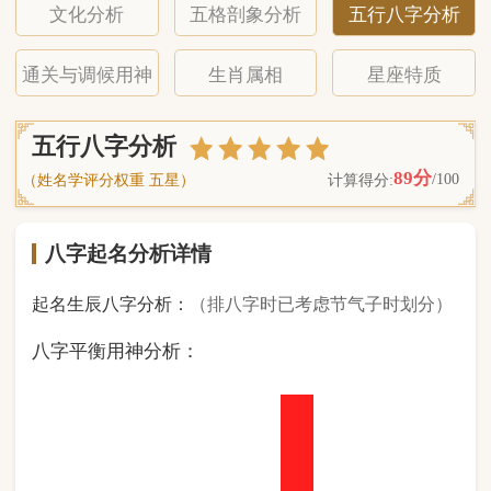
八字起名分析详情
起名生辰八字分析：
（排八字时已考虑节气子时划分）
八字平衡用神分析：
0
金
0
木
2
水
5
火
1
土
（ 基 础 五 行 个 数 分 布 图 表 ）
经《天干地支强度表》诸表
比对分析计算后
的五行元素占比：