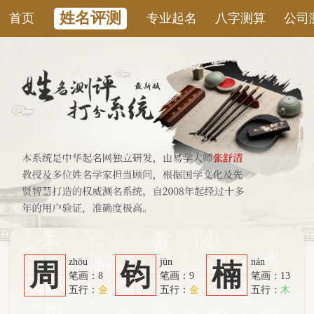
姓名评测
首页
专业起名
八字测算
公司测名
康
zhōu
jūn
nán
周
钧
楠
笔画：8
笔画：9
笔画：13
五行：
金
五行：
金
五行：
木
系统从六个方面综合计算：