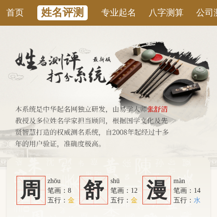
姓名评测
首页
专业起名
八字测算
公司测名
康
zhōu
shū
màn
周
舒
漫
笔画：8
笔画：12
笔画：14
五行：
金
五行：
金
五行：
水
系统从六个方面综合计算：