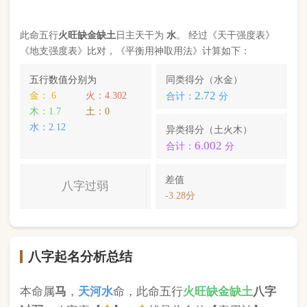
八字起名分析总结
本命属
马
，
天河水
命，此命五行
火
旺缺
金
缺
土
八字
过弱
。八字喜【
金
】，
金
就是此命的【喜用神】，
故应以五行为
金
的字来起名对成长，学业，健康，
财运事业更有利； 本命的次喜神为【
水
】，名字中
包含
水
的字，也可以改善运势。
周舒漫
，您的姓名五行分别为：
金
金
水
；您的姓名
中
含有喜用神，且名字中不含克喜神
；您的姓名中
含有次喜用神
；您的姓名中
不存在相邻名克姓
问题
；您的姓名中
不存在相邻名互克
问题。故您的姓名
八字命理分析得分为：
97
分。
小提示：
同类和异类得分基本相同时，五行阴阳较平衡，一生
较顺利。当同类和异类得分相差过大时，八字过强或过弱，一
生起伏较大。在起名时，就需要观察八字需要什么用神（喜
神），然后在名字当中加入相应五行属性的字即可。