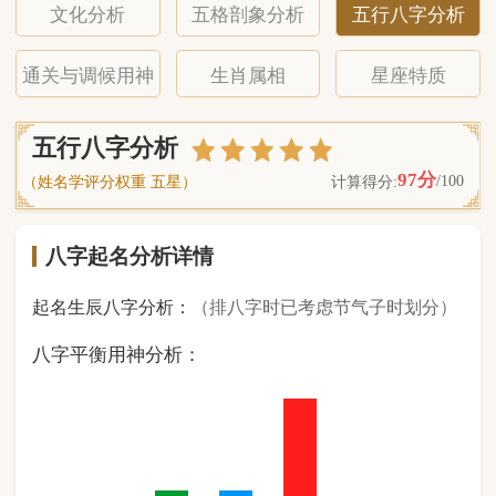
八字起名分析详情
起名生辰八字分析：
（排八字时已考虑节气子时划分）
八字平衡用神分析：
0
金
2
木
2
水
4
火
0
土
（ 基 础 五 行 个 数 分 布 图 表 ）
经《天干地支强度表》诸表
比对分析计算后
的五行元素占比：