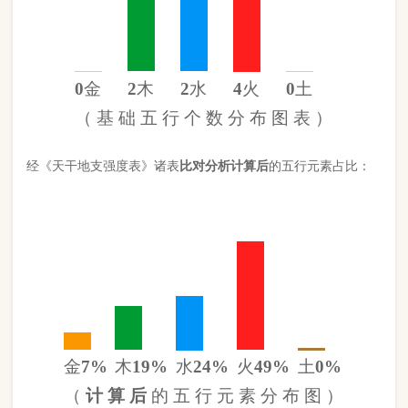
金
7%
木
19%
水
24%
火
49%
土
0%
（
计 算 后
的 五 行 元 素 分 布 图 ）
此命五行
火
旺缺
金
缺
土
日主天干为
水
。 经过《天干强度表》
《地支强度表》比对，《平衡用神取用法》计算如下：
五行数值分别为
同类得分（水金）
2.72
金：.6
火：4.302
合计：
分
木：1.7
土：0
水：2.12
异类得分（土火木）
6.002
合计：
分
差值
八字过弱
-3.28分