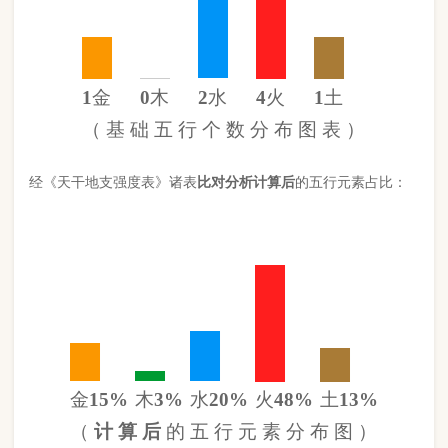
金
15%
木
3%
水
20%
火
48%
土
13%
（
计 算 后
的 五 行 元 素 分 布 图 ）
此命五行
火
旺缺
木
日主天干为
土
。 经过《天干强度表》《地支
强度表》比对，《平衡用神取用法》计算如下：
五行数值分别为
同类得分（土火）
5.4
金：1.36
火：4.26
合计：
分
木：.3
土：1.14
水：1.802
异类得分（木水金）
3.462
合计：
分
差值
八字较强
1.94分