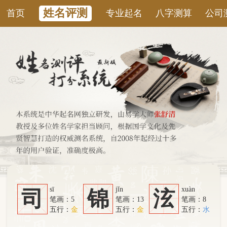
姓名评测
首页
专业起名
八字测算
公司测名
康
sī
jǐn
xuàn
司
锦
泫
笔画：5
笔画：13
笔画：8
五行：
金
五行：
金
五行：
水
系统从六个方面综合计算：