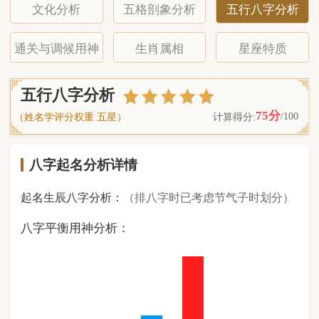
八字起名分析详情
起名生辰八字分析：
（排八字时已考虑节气子时划分）
八字平衡用神分析：
1
金
0
木
2
水
4
火
1
土
（ 基 础 五 行 个 数 分 布 图 表 ）
经《天干地支强度表》诸表
比对分析计算后
的五行元素占比：