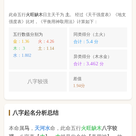
八字起名分析总结
本命属
马
，
天河水
命，此命五行
火
旺缺
木
八字较
强
。八字喜【
木
】，
木
就是此命的【喜用神】，故
应以五行为
木
的字来起名对成长，学业，健康，财
运事业更有利； 本命的次喜神为【
金
】，名字中包
含
金
的字，也可以改善运势。
司锦泫
，您的姓名五行分别为：
金
金
水
；您的姓名
中
不含喜用神，且名字中还含有克喜神
；您的姓名
中
含有次喜用神
；您的姓名中
不存在相邻名克姓
问
题 ；您的姓名中
不存在相邻名互克
问题。故您的姓
名八字命理分析得分为：
75
分。
小提示：
同类和异类得分基本相同时，五行阴阳较平衡，一生
较顺利。当同类和异类得分相差过大时，八字过强或过弱，一
生起伏较大。在起名时，就需要观察八字需要什么用神（喜
神），然后在名字当中加入相应五行属性的字即可。