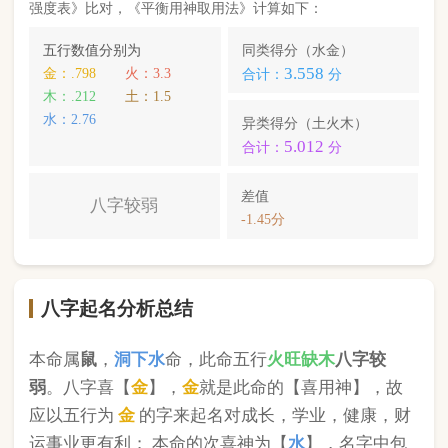
本命属
鼠
，
洞下水
命，此命五行
火
旺缺
木
八字较
弱
。八字喜【
金
】，
金
就是此命的【喜用神】，故
应以五行为
金
的字来起名对成长，学业，健康，财
运事业更有利； 本命的次喜神为【
水
】，名字中包
含
水
的字，也可以改善运势。
刘钓雪
，您的姓名五行分别为：
金
金
水
；您的姓名
中
含有喜用神，且名字中不含克喜神
；您的姓名中
含有次喜用神
；您的姓名中
不存在相邻名克姓
问题
；您的姓名中
不存在相邻名互克
问题。故您的姓名
八字命理分析得分为：
97
分。
小提示：
同类和异类得分基本相同时，五行阴阳较平衡，一生
较顺利。当同类和异类得分相差过大时，八字过强或过弱，一
生起伏较大。在起名时，就需要观察八字需要什么用神（喜
神），然后在名字当中加入相应五行属性的字即可。
版权所有©2025 中华起名网