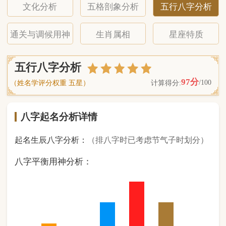
八字起名分析详情
起名生辰八字分析：
（排八字时已考虑节气子时划分）
八字平衡用神分析：
1
金
0
木
2
水
3
火
2
土
（ 基 础 五 行 个 数 分 布 图 表 ）
经《天干地支强度表》诸表
比对分析计算后
的五行元素占比：