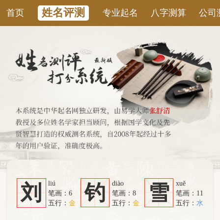
姓名评测
首页
专业起名
八字测算
公司测名
康
liú
diào
xuě
刘
钓
雪
笔画：6
笔画：8
笔画：11
五行：
金
五行：
金
五行：
水
系统从六个方面综合计算：