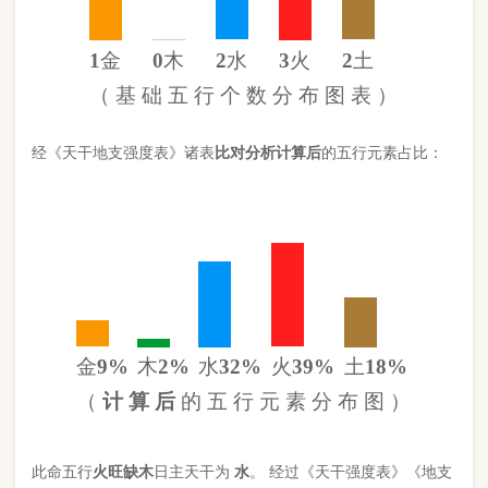
金
9%
木
2%
水
32%
火
39%
土
18%
（
计 算 后
的 五 行 元 素 分 布 图 ）
此命五行
火
旺缺
木
日主天干为
水
。 经过《天干强度表》《地支
强度表》比对，《平衡用神取用法》计算如下：
五行数值分别为
同类得分（水金）
3.558
金：.798
火：3.3
合计：
分
木：.212
土：1.5
水：2.76
异类得分（土火木）
5.012
合计：
分
差值
八字较弱
-1.45分
八字起名分析总结